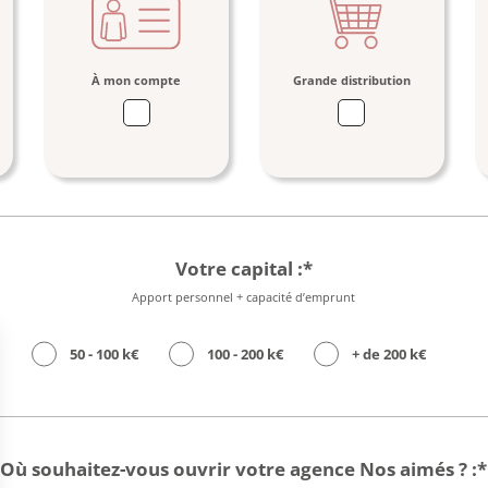
Si
"Autre",
veuillez
préciser:
À mon compte
Grande distribution
Votre capital :*
Apport personnel + capacité d’emprunt
50 - 100 k€
100 - 200 k€
+ de 200 k€
Où souhaitez-vous ouvrir votre agence Nos aimés ? :*