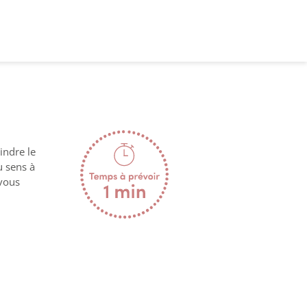
indre le
u sens à
 vous