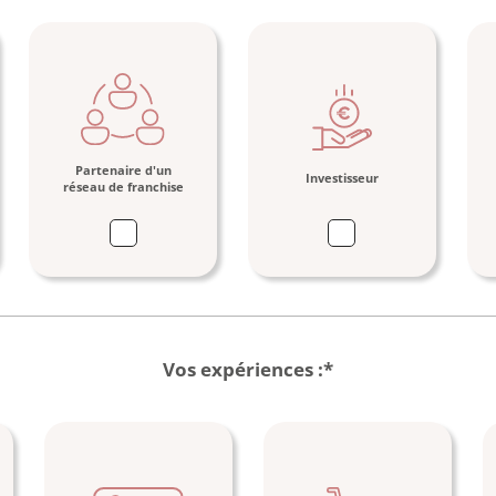
Si
"Autre",
veuillez
préciser:
Partenaire d'un
Investisseur
réseau de franchise
Vos expériences :*