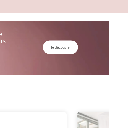
et
us
Je découvre