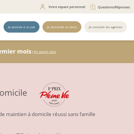
Votre espace personnel
Questions/Réponses
Je postule à un job
Je demande un devis
Je consulte les agences
remier mois
En savoir plus
!
domicile
 de maintien à domicile réussi sans famille