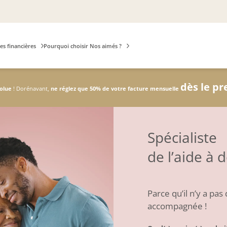
es financières
Pourquoi choisir Nos aimés ?
dès le p
volue
! Dorénavant,
ne réglez que 50% de votre facture mensuelle
Spécialiste
de l’aide à 
Parce qu’il n’y a pas
accompagnée !