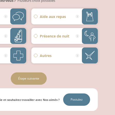
tez-vous ?
Plusieurs choix possibles
*
Aide aux repas
Présence de nuit
Autres
Étape suivante
Postulez
vie et souhaitez travailler avec Nos aimés ?