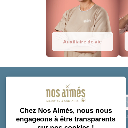
Auxiliaire de vie
Restons connectés
En soumettant ce formulaire, je reconnais avoir lu et accepté la
charte de c