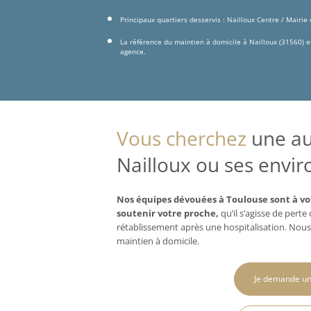
Principaux quartiers desservis : Nailloux Centre / Mairie
La référence du maintien à domicile à Nailloux (31560) 
agence.
Vous cherchez
une aux
Nailloux ou ses envir
Nos équipes dévouées à Toulouse sont à vo
soutenir votre proche,
qu’il s’agisse de pert
rétablissement après une hospitalisation. Nous
maintien à domicile.
Je demande un