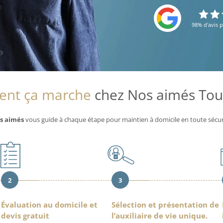
98% d'avis p
nt ça marche
chez Nos aimés Tou
s aimés
vous guide à chaque étape pour maintien à domicile en toute sécur
2
3
Évaluation au domicile et
Sélection et présentation de
devis gratuit
l’auxiliaire de vie unique.