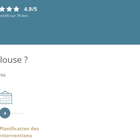
4.9/5
ositifs sur 70 avis
louse ?
ité.
4
Planification des
interventions