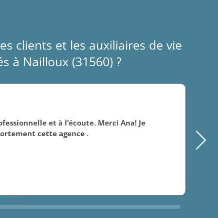
es clients et les auxiliaires de vie
s à Nailloux (31560) ?
14/
fessionnelle et à l’écoute. Merci Ana! Je
Sui
rtement cette agence .
rem
gen