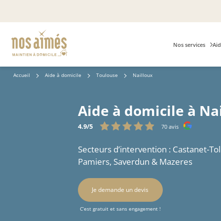
Nos services
Aid
Accueil
Aide à domicile
Toulouse
Nailloux
Aide à domicile à Nai
4.9/5
70 avis
Secteurs d’intervention : Castanet-To
Pamiers, Saverdun & Mazeres
Je demande un devis
C’est gratuit et sans engagement !