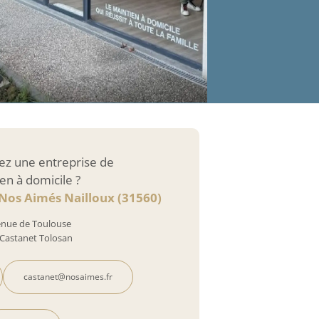
ez une entreprise de
en à domicile ?
 Nos Aimés Nailloux (31560)
enue de Toulouse
Castanet Tolosan
castanet@nosaimes.fr