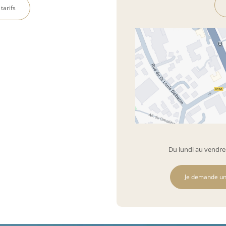
 tarifs
Du lundi au vendred
Je demande un