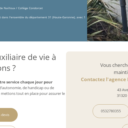
 de Nailloux / Collège Condorcet
et dans l'ensemble du département 31 (Haute-Garonne), avec 1
iliaire de vie à
Vous cherch
ons ?
mainti
Contactez l'agence
tre service chaque jour pour
e d’autonomie, de handicap ou de
43 Av
 mettons tout en place pour assurer le
31320 
0532780355
 devis