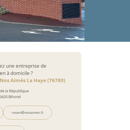
ez une entreprise de
en à domicile ?
 Nos Aimés La Haye (76780)
 de la République
6420 Bihorel
rouen@nosaimes.fr