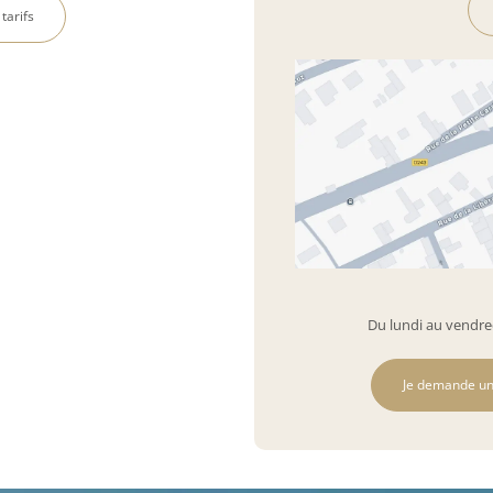
 tarifs
Du lundi au vendred
Je demande un