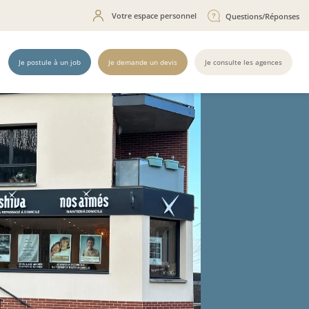
Votre espace personnel
Questions/Réponses
Je postule à un job
Je demande un devis
Je consulte les agences