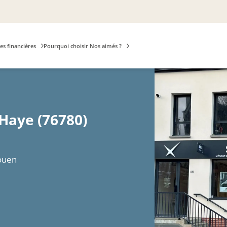
es financières
Pourquoi choisir Nos aimés ?
 Haye (76780)
Rouen