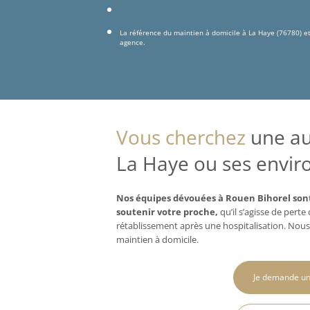
La référence du maintien à domicile à La Haye (76780) e
agence.
Vous cherchez
une aux
La Haye ou ses enviro
Nos équipes dévouées à Rouen Bihorel sont
soutenir votre proche,
qu’il s’agisse de pert
rétablissement après une hospitalisation. Nous
maintien à domicile.
Je demande un