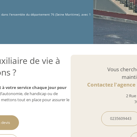
t dans l'ensemble du département 76 (Seine Maritime), avec 1
iliaire de vie à
Vous cherch
ns ?
mainti
Contactez l'agence
 à votre service chaque jour pour
e d’autonomie, de handicap ou de
2 Rue
 mettons tout en place pour assurer le
7
0235609443
 devis