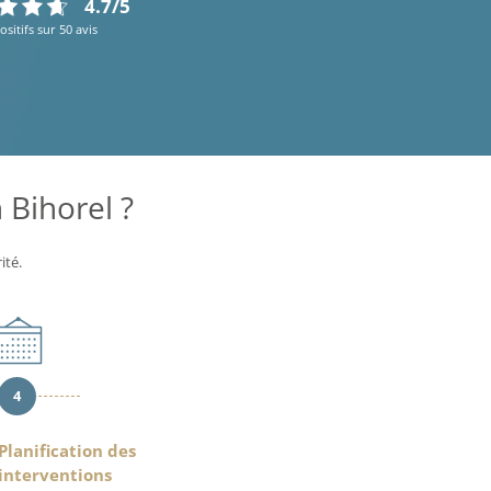
4.7/5
ositifs sur 50 avis
Bihorel ?
ité.
4
Planification des
interventions