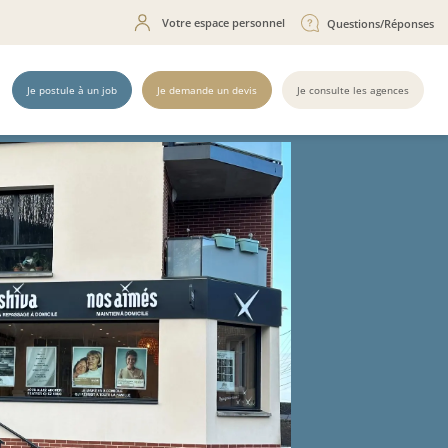
Votre espace personnel
Questions/Réponses
Je postule à un job
Je demande un devis
Je consulte les agences