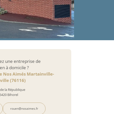
ez une entreprise de
en à domicile ?
e Nos Aimés Martainville-
ville (76116)
 de la République
6420 Bihorel
rouen@nosaimes.fr