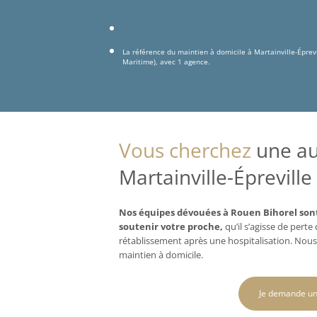
La référence du maintien à domicile à Martainville-Éprev
Maritime), avec 1 agence.
Vous cherchez
une aux
Martainville-Épreville
Nos équipes dévouées à Rouen Bihorel sont
soutenir votre proche,
qu’il s’agisse de pert
rétablissement après une hospitalisation. Nous
maintien à domicile.
Je demande un