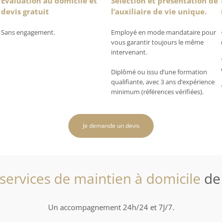
Évaluation au domicile et
Sélection et présentation de
devis gratuit
l’auxiliaire de vie unique.
Sans engagement.
Employé en mode mandataire pour
vous garantir toujours le même
intervenant.
Diplômé ou issu d’une formation
qualifiante, avec 3 ans d’expérience
minimum (références vérifiées).
Je demande un devis
services de maintien à domicile
de
Un accompagnement 24h/24 et 7J/7.