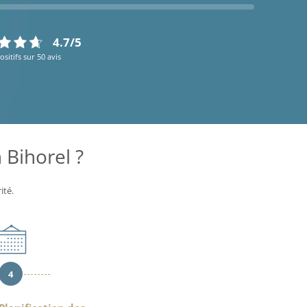
4.7/5
ositifs sur 50 avis
Bihorel ?
ité.
4