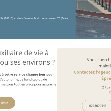
ille (76116) et dans l'ensemble du département 76 (Seine
iliaire de vie à
Vous cherch
 ou ses environs ?
mainti
Contactez l'agenc
 à votre service chaque jour pour
Épre
e d’autonomie, de handicap ou de
 mettons tout en place pour assurer le
2 Rue
7
 devis
0235609443