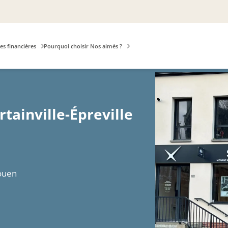
es financières
Pourquoi choisir Nos aimés ?
tainville-Épreville
Rouen