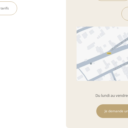
 tarifs
Du lundi au vendred
Je demande un