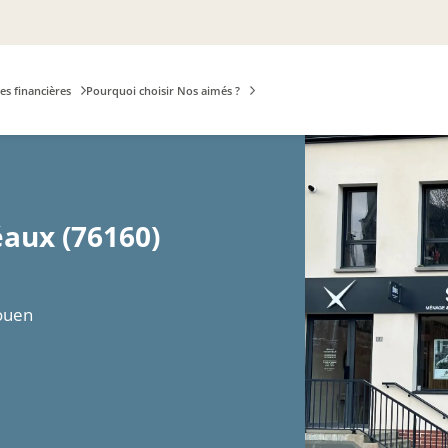
es financières
Pourquoi choisir Nos aimés ?
éaux (76160)
Rouen