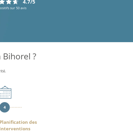
4.7/5
ositifs sur 50 avis
Bihorel ?
ité.
4
Planification des
interventions