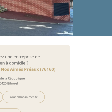
ez une entreprise de
en à domicile ?
e Nos Aimés Préaux (76160)
 de la République
6420 Bihorel
rouen@nosaimes.fr