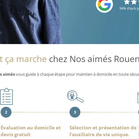
94% d'avis p
 ça marche
chez Nos aimés Rouen 
s aimés
vous guide à chaque étape pour maintien à domicile en toute sécur
2
3
Évaluation au domicile et
Sélection et présentation de
devis gratuit
l’auxiliaire de vie unique.