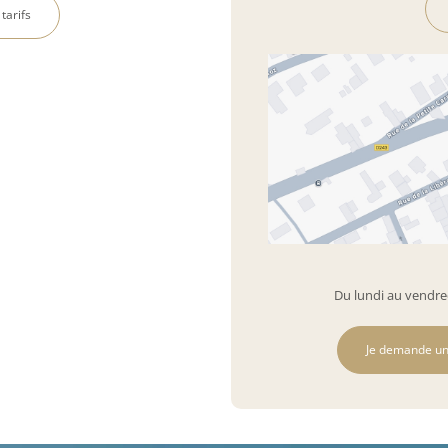
 tarifs
Du lundi au vendred
Je demande un