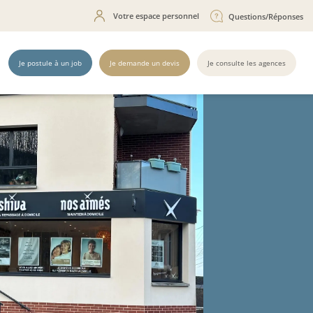
Votre espace personnel
Questions/Réponses
Je postule à un job
Je demande un devis
Je consulte les agences