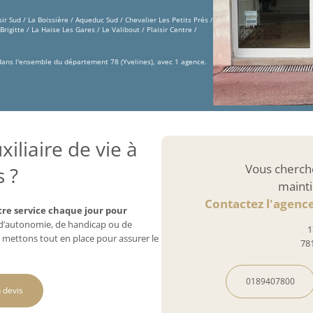
sir Sud / La Boissière / Aqueduc Sud / Chevalier Les Petits Prés /
igitte / La Haise Les Gares / Le Valibout / Plaisir Centre /
 dans l'ensemble du département 78 (Yvelines), avec 1 agence.
iliaire de vie à
Vous cherch
s ?
mainti
Contactez l'agence
tre service chaque jour pour
e d’autonomie, de handicap ou de
1
 mettons tout en place pour assurer le
78
0189407800
 devis