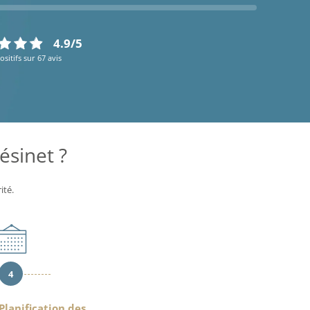
4.9/5
ositifs sur 67 avis
ésinet ?
ité.
4
Planification des