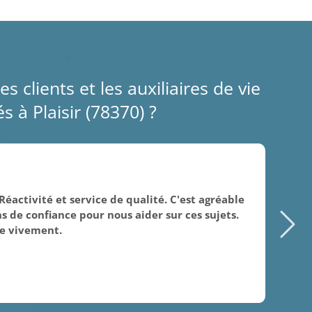
es clients et les auxiliaires de vie
 à Plaisir (78370) ?
13/
Réactivité et service de qualité. C'est agréable
Je
ns de confiance pour nous aider sur ces sujets.
l’é
e vivement.
on
viv