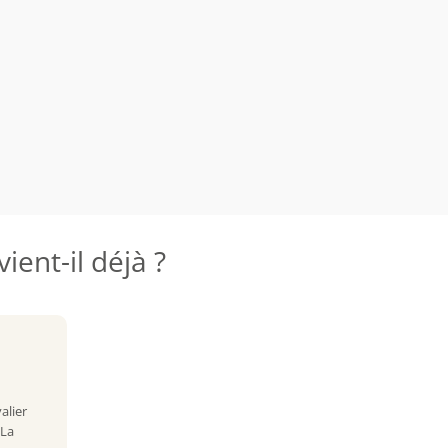
ient-il déjà ?
alier
 La