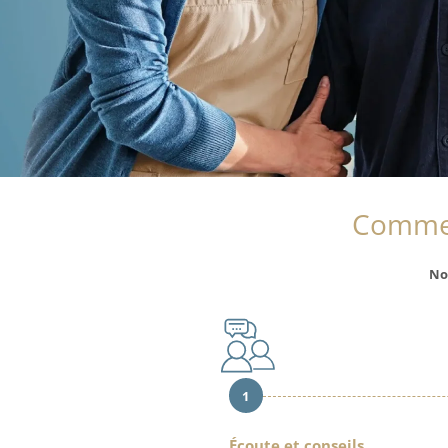
Commen
No
1
Écoute et conseils