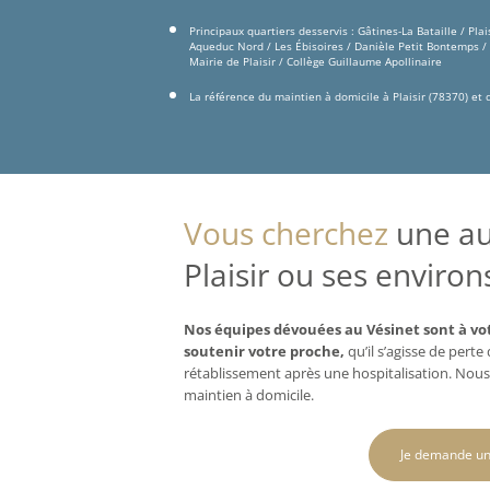
Principaux quartiers desservis : Gâtines-La Bataille / Plai
Aqueduc Nord / Les Ébisoires / Danièle Petit Bontemps / Br
Mairie de Plaisir / Collège Guillaume Apollinaire
La référence du maintien à domicile à Plaisir (78370) et
Vous cherchez
une aux
Plaisir ou ses environ
Nos équipes dévouées au Vésinet sont à vo
soutenir votre proche,
qu’il s’agisse de pert
rétablissement après une hospitalisation. Nous
maintien à domicile.
Je demande un