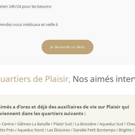
utien 24h/24 pour les besoins
rendez-vous médicaux et veille à
Je demande un devis
artiers de Plaisir,
Nos aimés interv
imés a d’ores et déjà des auxiliaires de vie sur Plaisir qui
viennent dans les quartiers suivants :
r - Centre / Gâtines-La Bataille / Plaisir Sud / La Boissière / Aqueduc Sud / Chev
tits Prés / Aqueduc Nord / Les Ébisoires / Danièle Petit Bontemps / Brigitte /