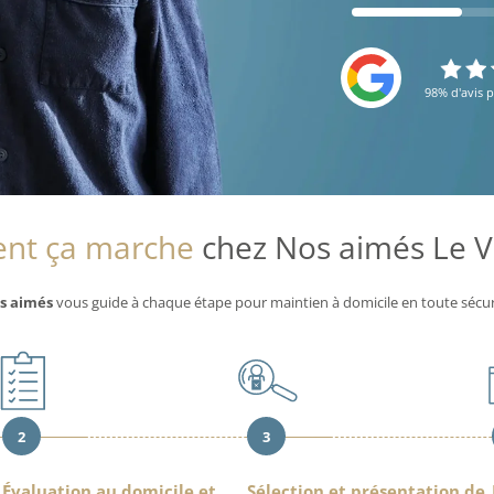
98% d'avis p
t ça marche
chez Nos aimés Le V
s aimés
vous guide à chaque étape pour maintien à domicile en toute sécur
2
3
Évaluation au domicile et
Sélection et présentation de