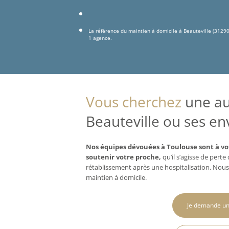
La référence du maintien à domicile à Beauteville (3129
1 agence.
Vous cherchez
une aux
Beauteville ou ses en
Nos équipes dévouées à Toulouse sont à vo
soutenir votre proche,
qu’il s’agisse de pert
rétablissement après une hospitalisation. Nous
maintien à domicile.
Je demande un