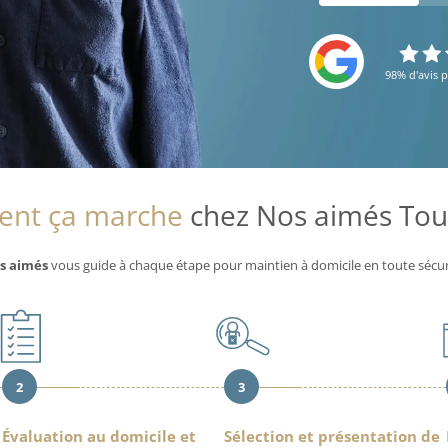
98% d'avis p
nt ça marche
chez Nos aimés Tou
s aimés
vous guide à chaque étape pour maintien à domicile en toute sécur
2
3
Évaluation au domicile et
Sélection et présentation de