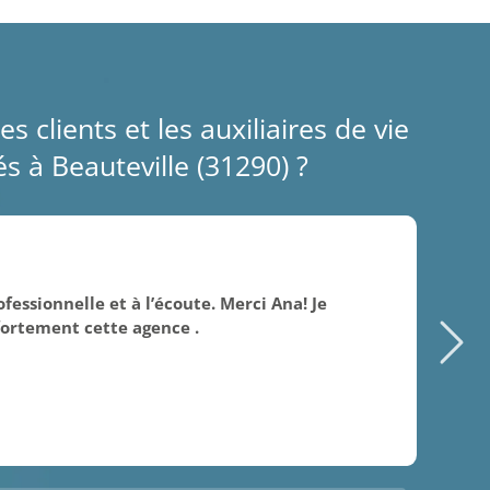
es clients et les auxiliaires de vie
s à Beauteville (31290) ?
14/
fessionnelle et à l’écoute. Merci Ana! Je
Sui
rtement cette agence .
rem
gen