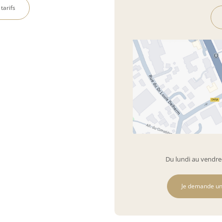
 tarifs
Du lundi au vendred
Je demande un