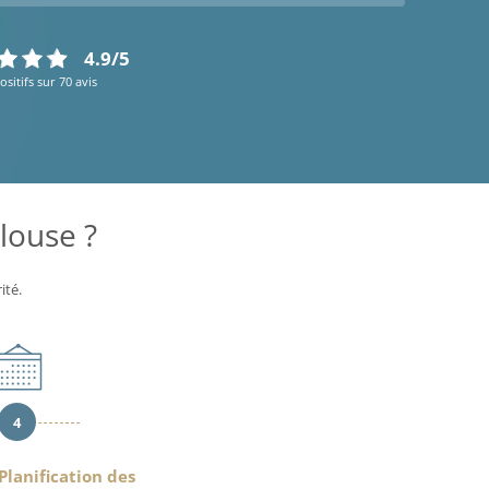
4.9/5
ositifs sur 70 avis
louse ?
ité.
4
Planification des