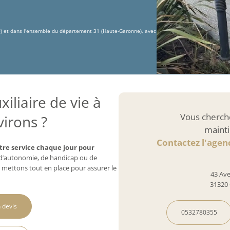
0) et dans l'ensemble du département 31 (Haute-Garonne), avec
iliaire de vie à
Vous cherch
virons ?
mainti
Contactez l'agen
tre service chaque jour pour
e d’autonomie, de handicap ou de
 mettons tout en place pour assurer le
43 Av
31320 
 devis
0532780355