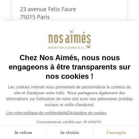
23 avenue Felix Faure
75015 Paris
0186903999
paris15@nosaimes.fr
Secteurs d’intervention : Paris Sud
(5e, 6e, 7e, 13e, 14e, 15e) et 92 Sud
(Montrouge, Clamart, Vanves,
Malakoff, Châtillon)
Je demande un devis
Consulter la fiche agence
Je demande un devis
JOBS / EMPLOIS