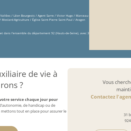
 Vallées / Léon Bourgeois / Agent Sarre / Victor Hugo / Marceau-
Moslard-Agriculture / Église Saint-Pierre Saint-Paul / Aragon
et dans l'ensemble du département 92 (Hauts-de-Seine), avec 3
iliaire de vie à
Vous cherch
rons ?
mainti
Contactez l'age
votre service chaque jour pour
e d’autonomie, de handicap ou de
 mettons tout en place pour assurer le
31 b
924