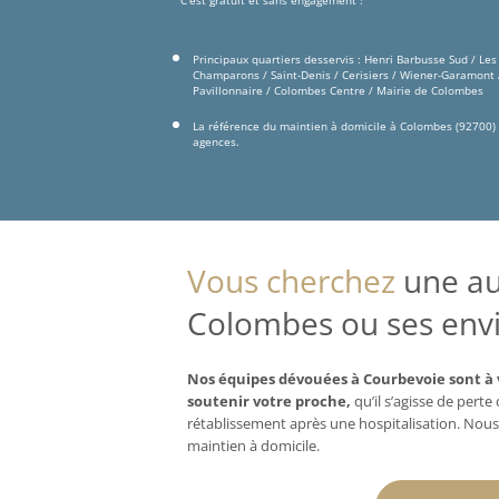
Principaux quartiers desservis : Henri Barbusse Sud / Les
Champarons / Saint-Denis / Cerisiers / Wiener-Garamont / 
Pavillonnaire / Colombes Centre / Mairie de Colombes
La référence du maintien à domicile à Colombes (92700) 
agences.
Vous cherchez
une aux
Colombes ou ses envi
Nos équipes dévouées à Courbevoie sont à 
soutenir votre proche,
qu’il s’agisse de pert
rétablissement après une hospitalisation. Nous
maintien à domicile.