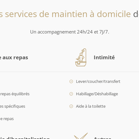
s services de maintien à domicile
d
Un accompagnement 24h/24 et 7J/7.
e aux repas
Intimité
Lever/coucher/transfert
repas équilibrés
Habillage/Déshabillage
es spécifiques
Aide à la toilette
de repas
ie d'hospitalisation
Autres