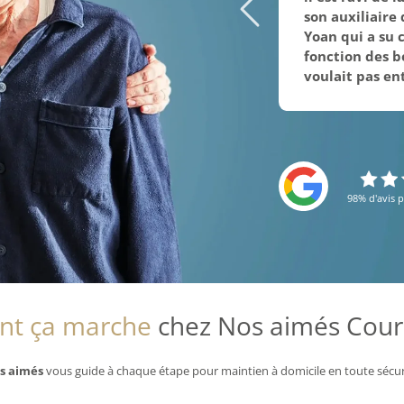
son auxiliaire
Yoan qui a su 
fonction des b
voulait pas ent
98% d'avis p
t ça marche
chez Nos aimés Cour
s aimés
vous guide à chaque étape pour maintien à domicile en toute sécur