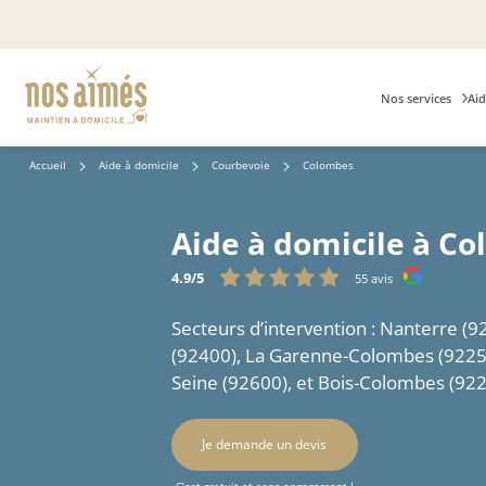
Nos services
Aid
Accueil
Aide à domicile
Courbevoie
Colombes
Aide à domicile à Co
4.9/5
55 avis
Secteurs d’intervention : Nanterre (
(92400), La Garenne-Colombes (92250
Seine (92600), et Bois-Colombes (92
Je demande un devis
C’est gratuit et sans engagement !