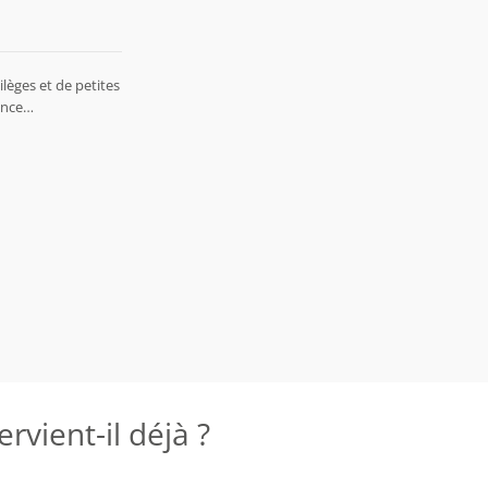
lèges et de petites
rence…
rvient-il déjà ?