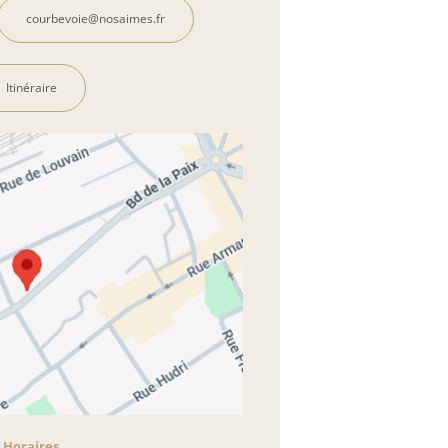
courbevoie@nosaimes.fr
Itinéraire
Horaires