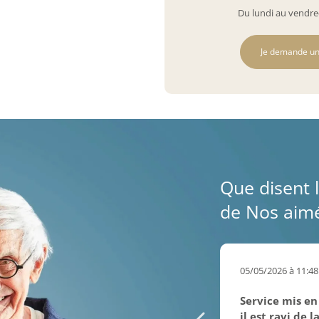
Du lundi au vendred
Je demande un
Que disent l
de Nos aimé
05/05/2026 à 11:48
Service mis en
il est ravi de