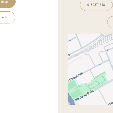
 devis
0180871848
 tarifs