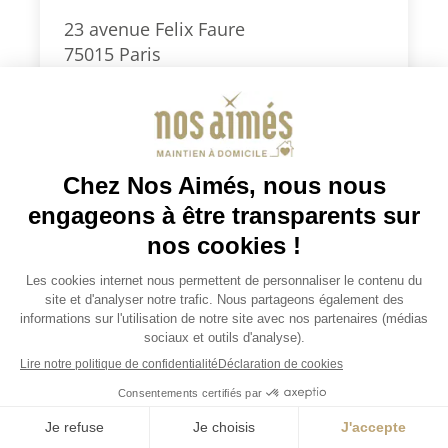
23 avenue Felix Faure
75015 Paris
0186903999
paris15@nosaimes.fr
Secteurs d’intervention : Paris Sud
(5e, 6e, 7e, 13e, 14e, 15e) et 92 Sud
(Montrouge, Clamart, Vanves,
Malakoff, Châtillon)
Je demande un devis
Consulter la fiche agence
Je demande un devis
JOBS / EMPLOIS