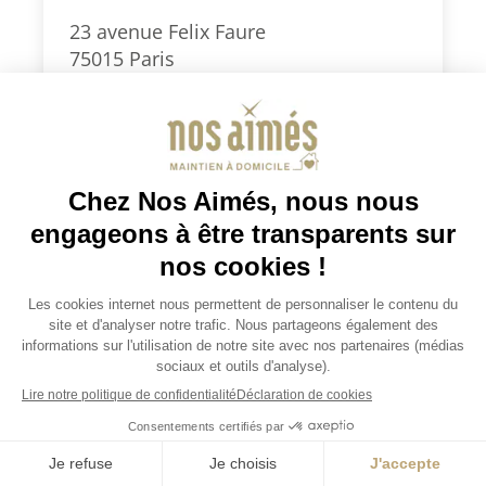
23 avenue Felix Faure
75015 Paris
0186903999
paris15@nosaimes.fr
Secteurs d’intervention : Paris Sud
(5e, 6e, 7e, 13e, 14e, 15e) et 92 Sud
(Montrouge, Clamart, Vanves,
Malakoff, Châtillon)
Je demande un devis
Consulter la fiche agence
Je demande un devis
JOBS / EMPLOIS