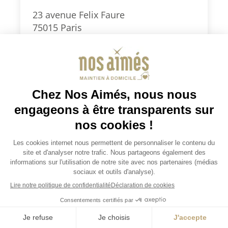
23 avenue Felix Faure
75015 Paris
0186903999
paris15@nosaimes.fr
Secteurs d’intervention : Paris Sud
(5e, 6e, 7e, 13e, 14e, 15e) et 92 Sud
(Montrouge, Clamart, Vanves,
Malakoff, Châtillon)
Je demande un devis
Consulter la fiche agence
Je demande un devis
JOBS / EMPLOIS