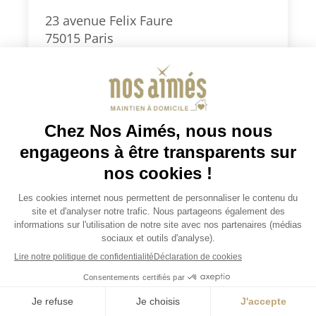
23 avenue Felix Faure
75015 Paris
0186903999
paris15@nosaimes.fr
Secteurs d’intervention : Paris Sud
(5e, 6e, 7e, 13e, 14e, 15e) et 92 Sud
(Montrouge, Clamart, Vanves,
Malakoff, Châtillon)
Je demande un devis
Consulter la fiche agence
Je demande un devis
JOBS / EMPLOIS