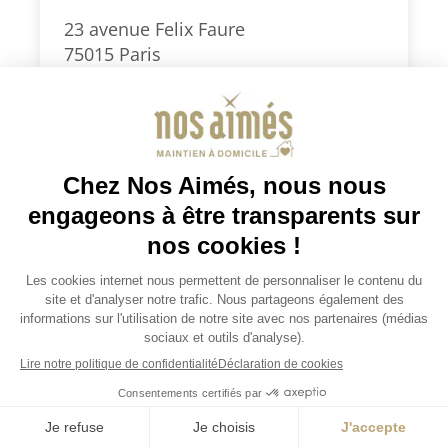
23 avenue Felix Faure
75015 Paris
0186903999
paris15@nosaimes.fr
Secteurs d’intervention : Paris Sud
(5e, 6e, 7e, 13e, 14e, 15e) et 92 Sud
(Montrouge, Clamart, Vanves,
Malakoff, Châtillon)
Je demande un devis
Consulter la fiche agence
Je demande un devis
JOBS / EMPLOIS