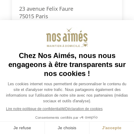
23 avenue Felix Faure
75015 Paris
0186903999
paris15@nosaimes.fr
Secteurs d’intervention : Paris Sud
(5e, 6e, 7e, 13e, 14e, 15e) et 92 Sud
(Montrouge, Clamart, Vanves,
Malakoff, Châtillon)
Je demande un devis
Consulter la fiche agence
Je demande un devis
JOBS / EMPLOIS