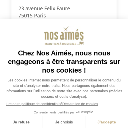
23 avenue Felix Faure
75015 Paris
0186903999
paris15@nosaimes.fr
Secteurs d’intervention : Paris Sud
(5e, 6e, 7e, 13e, 14e, 15e) et 92 Sud
(Montrouge, Clamart, Vanves,
Malakoff, Châtillon)
Je demande un devis
Consulter la fiche agence
Je demande un devis
JOBS / EMPLOIS