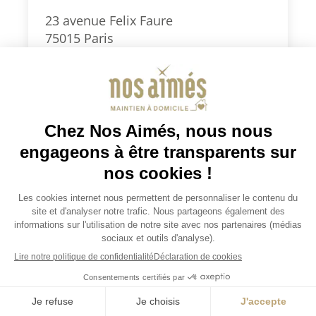
23 avenue Felix Faure
75015 Paris
0186903999
paris15@nosaimes.fr
Secteurs d’intervention : Paris Sud
(5e, 6e, 7e, 13e, 14e, 15e) et 92 Sud
(Montrouge, Clamart, Vanves,
Malakoff, Châtillon)
Je demande un devis
Consulter la fiche agence
Je demande un devis
JOBS / EMPLOIS