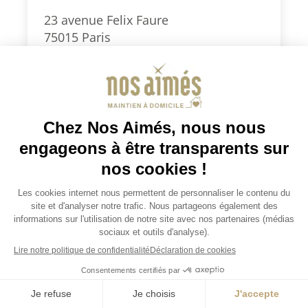
23 avenue Felix Faure
75015 Paris
0186903999
paris15@nosaimes.fr
Secteurs d’intervention : Paris Sud
(5e, 6e, 7e, 13e, 14e, 15e) et 92 Sud
(Montrouge, Clamart, Vanves,
Malakoff, Châtillon)
Je demande un devis
Consulter la fiche agence
Je demande un devis
JOBS / EMPLOIS