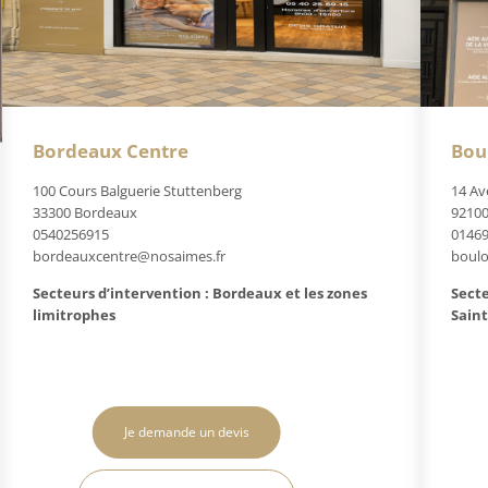
Bordeaux Centre
Bou
100 Cours Balguerie Stuttenberg
14 Av
33300 Bordeaux
92100
0540256915
0146
bordeauxcentre@nosaimes.fr
boul
Secteurs d’intervention : Bordeaux et les zones
Secte
limitrophes
Saint
Je demande un devis