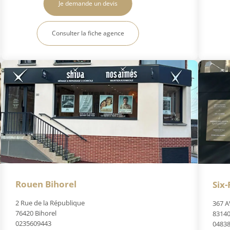
Je demande un devis
Consulter la fiche agence
Rouen Bihorel
Six-
2 Rue de la République
367 A
76420 Bihorel
83140
0235609443
0483