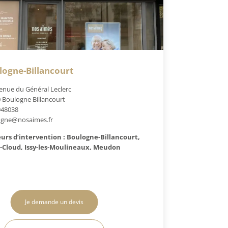
logne-Billancourt
enue du Général Leclerc
 Boulogne Billancourt
948038
ogne@nosaimes.fr
urs d’intervention : Boulogne-Billancourt,
-Cloud, Issy-les-Moulineaux, Meudon
Je demande un devis