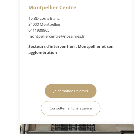
Montpellier Centre
15 BD Louis Blanc
34000 Montpellier
0411938865
montpelliercentre@nosaimes.fr
Secteurs d’intervention : Montpellier et son
agglomération
Je demande un devis
Consulter la fiche agence