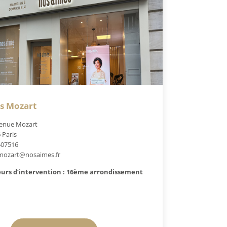
is Mozart
enue Mozart
 Paris
407516
mozart@nosaimes.fr
urs d’intervention : 16ème arrondissement