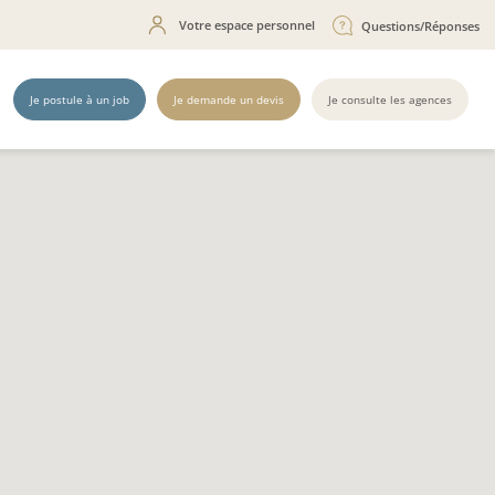
Votre espace personnel
Questions/Réponses
Je postule à un job
Je demande un devis
Je consulte les agences