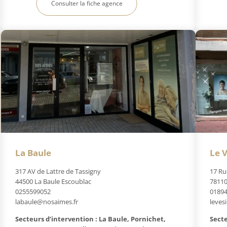
Consulter la fiche agence
La Baule
Le V
317 AV de Lattre de Tassigny
17 Ru
44500 La Baule Escoublac
78110
0255599052
0189
labaule@nosaimes.fr
leves
Secteurs d’intervention : La Baule, Pornichet,
Secte