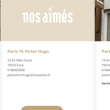
Paris 16 Victor Hugo
Par
23 AV Félix Faure
19 Av
75015 Paris
75016
0186903999
0189
parisvictorhugo@nosaimes.fr
paris
Secte