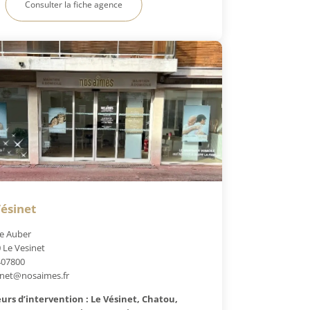
Consulter la fiche agence
ésinet
e Auber
 Le Vesinet
407800
inet@nosaimes.fr
urs d’intervention : Le Vésinet, Chatou,