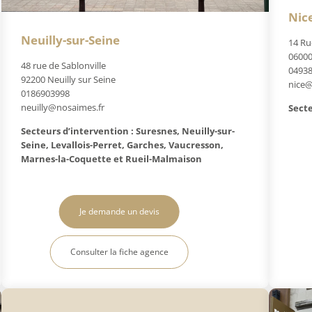
Nic
Neuilly-sur-Seine
14 Ru
06000
48 rue de Sablonville
0493
92200 Neuilly sur Seine
nice@
0186903998
neuilly@nosaimes.fr
Secte
Secteurs d’intervention : Suresnes, Neuilly-sur-
Seine, Levallois-Perret, Garches, Vaucresson,
Marnes-la-Coquette et Rueil-Malmaison
Je demande un devis
Consulter la fiche agence