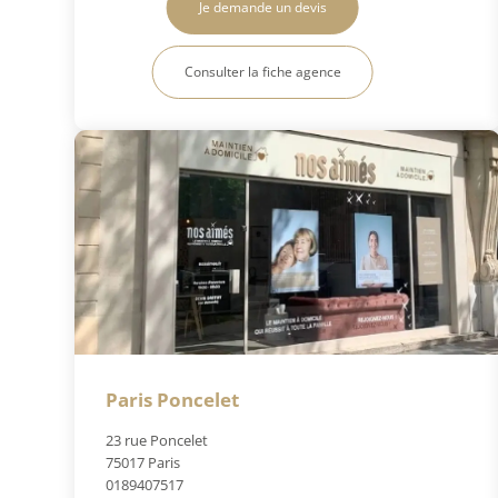
Je demande un devis
Consulter la fiche agence
Paris Poncelet
23 rue Poncelet
75017 Paris
0189407517