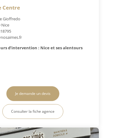
e Centre
e Gioffredo
 Nice
818795
nosaimes.fr
urs d’intervention : Nice et ses alentours
Je demande un devis
Consulter la fiche agence