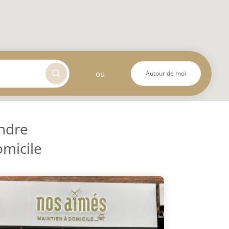
ou
Autour de moi
ndre
omicile