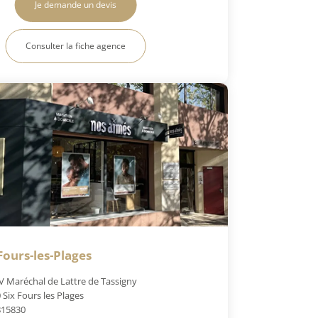
Je demande un devis
Consulter la fiche agence
Fours-les-Plages
V Maréchal de Lattre de Tassigny
 Six Fours les Plages
815830