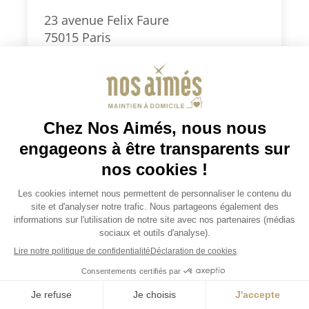
23 avenue Felix Faure
75015 Paris
0186903999
paris15@nosaimes.fr
Secteurs d’intervention : Paris Sud
(5e, 6e, 7e, 13e, 14e, 15e) et 92 Sud
(Montrouge, Clamart, Vanves,
Malakoff, Châtillon)
Je demande un devis
Consulter la fiche agence
Je demande un devis
JOBS / EMPLOIS