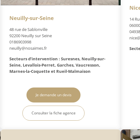
Nic
Neuilly-sur-Seine
14 Ru
06000
48 rue de Sablonville
0493
92200 Neuilly sur Seine
nice@
0186903998
neuilly@nosaimes.fr
Secte
Secteurs d’intervention : Suresnes, Neuilly-sur-
Seine, Levallois-Perret, Garches, Vaucresson,
Marnes-la-Coquette et Rueil-Malmaison
Je demande un devis
Consulter la fiche agence