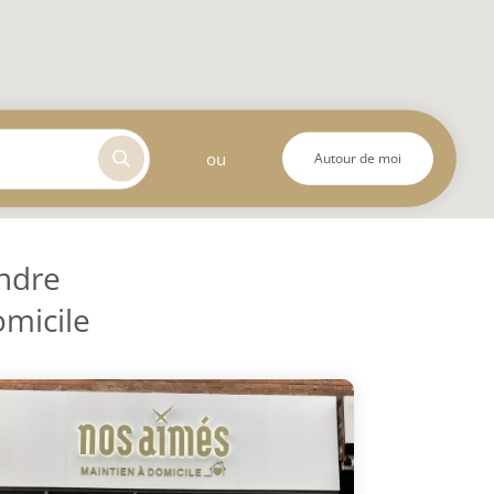
ou
Autour de moi
ndre
omicile