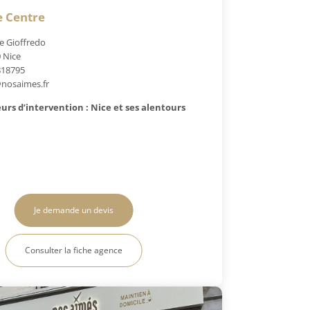
e Centre
e Gioffredo
 Nice
818795
nosaimes.fr
urs d’intervention : Nice et ses alentours
Je demande un devis
Consulter la fiche agence