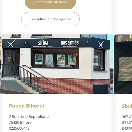
Je demande un devis
Consulter la fiche agence
Rouen Bihorel
Six-
2 Rue de la République
367 A
76420 Bihorel
83140
0235609443
0483