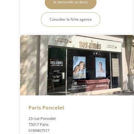
Je demande un devis
Consulter la fiche agence
Paris Poncelet
23 rue Poncelet
75017 Paris
0189407517