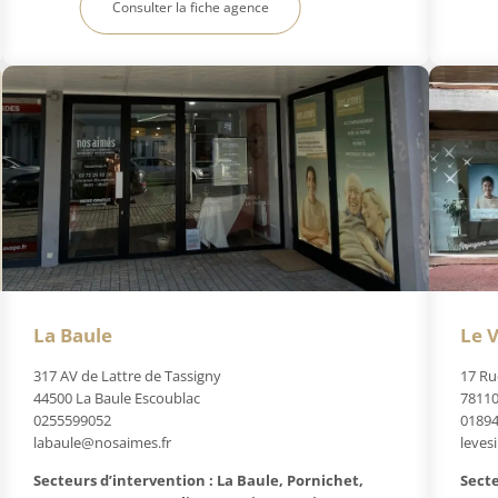
Consulter la fiche agence
La Baule
Le V
317 AV de Lattre de Tassigny
17 Ru
44500 La Baule Escoublac
78110
0255599052
0189
labaule@nosaimes.fr
leves
Secteurs d’intervention : La Baule, Pornichet,
Secte