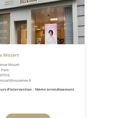
is Mozart
enue Mozart
 Paris
407516
mozart@nosaimes.fr
urs d’intervention : 16ème arrondissement