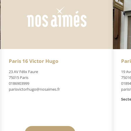
Paris 16 Victor Hugo
Par
23 AV Félix Faure
19 Av
75015 Paris
75016
0186903999
0189
parisvictorhugo@nosaimes.fr
paris
Secte