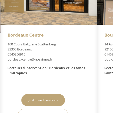
Bordeaux Centre
Bou
100 Cours Balguerie Stuttenberg
14 Av
33300 Bordeaux
92100
0540256915
0146
bordeauxcentre@nosaimes.fr
boul
Secteurs d’intervention : Bordeaux et les zones
Secte
limitrophes
Saint
Je demande un devis