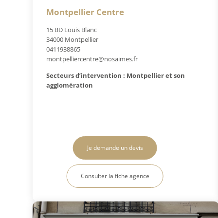
Montpellier Centre
15 BD Louis Blanc
34000 Montpellier
0411938865
montpelliercentre@nosaimes.fr
Secteurs d’intervention : Montpellier et son
agglomération
Je demande un devis
Consulter la fiche agence