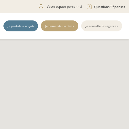
Votre espace personnel
Questions/Réponses
Je postule à un job
Je demande un devis
Je consulte les agences