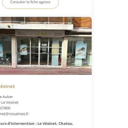
Consulter la fiche agence
ésinet
e Auber
 Le Vesinet
407800
inet@nosaimes.fr
urs d’intervention : Le Vésinet, Chatou,