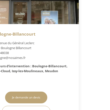
logne-Billancourt
enue du Général Leclerc
 Boulogne Billancourt
948038
ogne@nosaimes.fr
urs d’intervention : Boulogne-Billancourt,
-Cloud, Issy-les-Moulineaux, Meudon
Je demande un devis