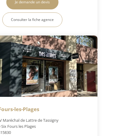
Je demande un devis
Consulter la fiche agence
Fours-les-Plages
V Maréchal de Lattre de Tassigny
 Six Fours les Plages
815830