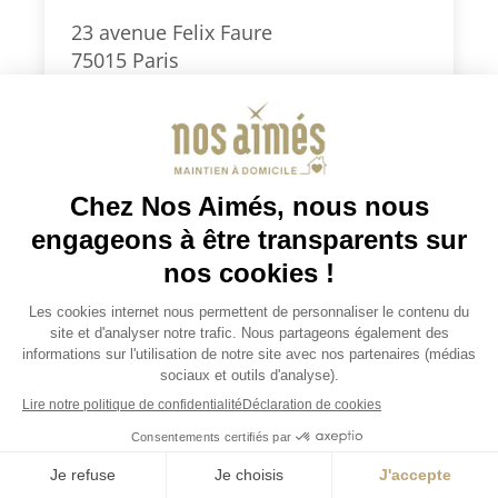
23 avenue Felix Faure
75015 Paris
0186903999
paris15@nosaimes.fr
Secteurs d’intervention : Paris Sud
(5e, 6e, 7e, 13e, 14e, 15e) et 92 Sud
(Montrouge, Clamart, Vanves,
Malakoff, Châtillon)
Je demande un devis
Consulter la fiche agence
Je demande un devis
JOBS / EMPLOIS