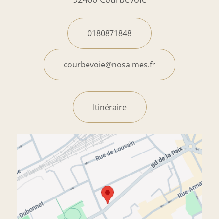
0180871848
courbevoie@nosaimes.fr
Itinéraire