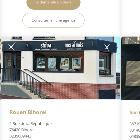
Je demande un devis
Consulter la fiche agence
Rouen Bihorel
Six-
2 Rue de la République
367 A
76420 Bihorel
83140
0235609443
0483