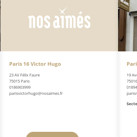
Paris 16 Victor Hugo
Par
23 AV Félix Faure
19 Av
75015 Paris
75016
0186903999
0189
parisvictorhugo@nosaimes.fr
paris
Secte