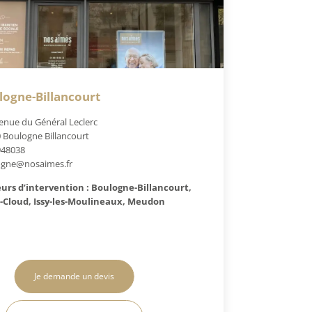
logne-Billancourt
enue du Général Leclerc
 Boulogne Billancourt
948038
ogne@nosaimes.fr
urs d’intervention : Boulogne-Billancourt,
-Cloud, Issy-les-Moulineaux, Meudon
Je demande un devis