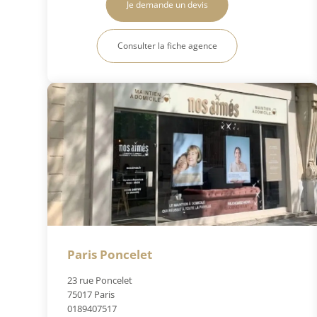
Je demande un devis
Consulter la fiche agence
Paris Poncelet
23 rue Poncelet
75017 Paris
0189407517