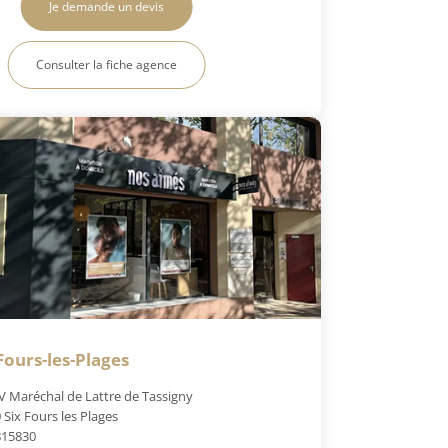
Je demande un devis
Consulter la fiche agence
Fours-les-Plages
V Maréchal de Lattre de Tassigny
 Six Fours les Plages
815830