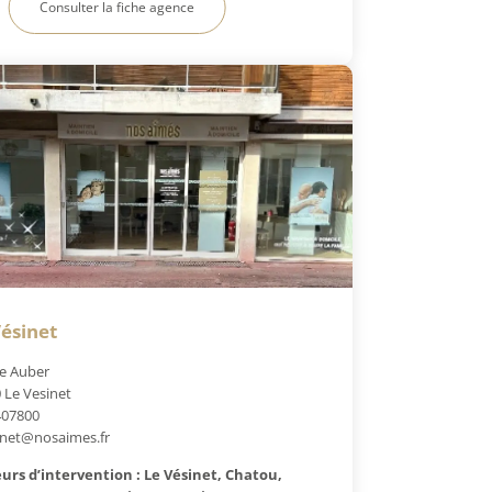
Consulter la fiche agence
ésinet
e Auber
 Le Vesinet
407800
inet@nosaimes.fr
urs d’intervention : Le Vésinet, Chatou,