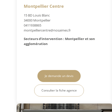
Montpellier Centre
15 BD Louis Blanc
34000 Montpellier
0411938865
montpelliercentre@nosaimes.fr
Secteurs d’intervention : Montpellier et son
agglomération
Je demande un devis
Consulter la fiche agence