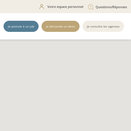
Votre espace personnel
Questions/Réponses
Je postule à un job
Je demande un devis
Je consulte les agences