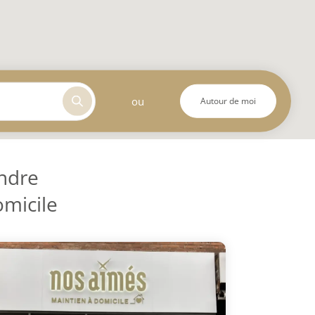
ou
Autour de moi
ndre
omicile