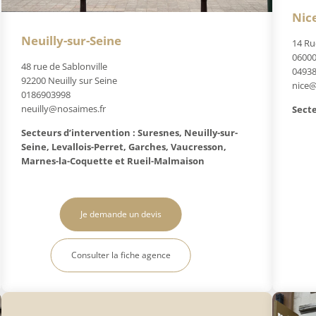
Nic
Neuilly-sur-Seine
14 Ru
06000
48 rue de Sablonville
0493
92200 Neuilly sur Seine
nice@
0186903998
neuilly@nosaimes.fr
Secte
Secteurs d’intervention : Suresnes, Neuilly-sur-
Seine, Levallois-Perret, Garches, Vaucresson,
Marnes-la-Coquette et Rueil-Malmaison
Je demande un devis
Consulter la fiche agence