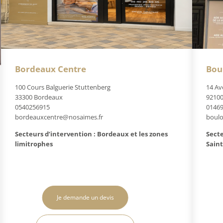
Bordeaux Centre
Bou
100 Cours Balguerie Stuttenberg
14 Av
33300 Bordeaux
92100
0540256915
0146
bordeauxcentre@nosaimes.fr
boul
Secteurs d’intervention : Bordeaux et les zones
Secte
limitrophes
Saint
Je demande un devis