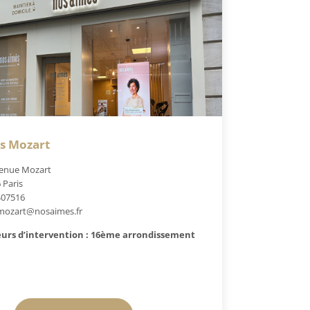
is Mozart
enue Mozart
 Paris
407516
mozart@nosaimes.fr
urs d’intervention : 16ème arrondissement