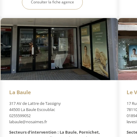
Consulter la fiche agence
La Baule
Le V
317 AV de Lattre de Tassigny
17 Ru
44500 La Baule Escoublac
78110
0255599052
0189
labaule@nosaimes.fr
leves
Secteurs d’intervention : La Baule, Pornichet,
Secte