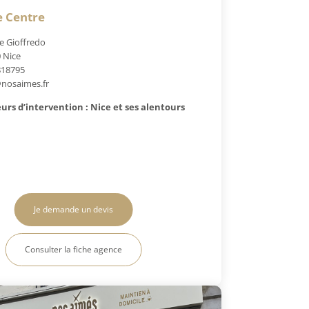
e Centre
e Gioffredo
 Nice
818795
nosaimes.fr
urs d’intervention : Nice et ses alentours
Je demande un devis
Consulter la fiche agence