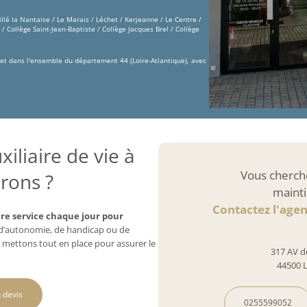
llé la Nantaise / Le Marais / Léchet / Kerjeanne / Le Centre /
 Collège Saint-Jean-Baptiste / Collège Jacques Brel / Collège
et dans l'ensemble du département 44 (Loire-Atlantique), avec
iliaire de vie à
Vous cherch
rons ?
mainti
Contactez l'age
re service chaque jour pour
e d’autonomie, de handicap ou de
 mettons tout en place pour assurer le
317 AV d
44500 
 devis
0255599052