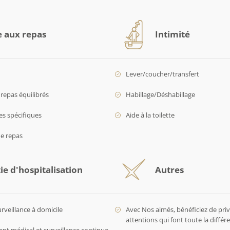
e aux repas
Intimité
Lever/coucher/transfert
repas équilibrés
Habillage/Déshabillage
es spécifiques
Aide à la toilette
de repas
ie d'hospitalisation
Autres
urveillance à domicile
Avec Nos aimés, bénéficiez de privi
attentions qui font toute la diffé