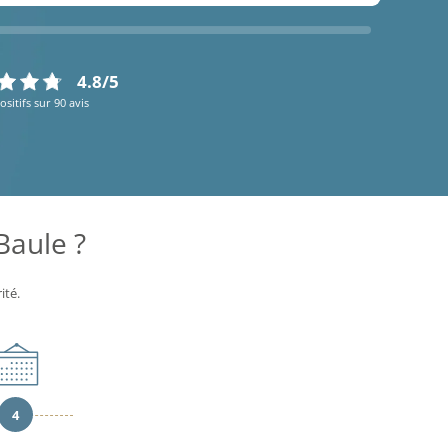
4.8/5
ositifs sur 90 avis
Baule ?
ité.
4