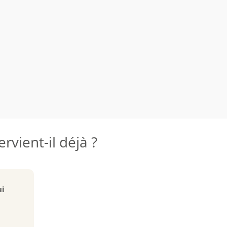
rvient-il déjà ?
ui