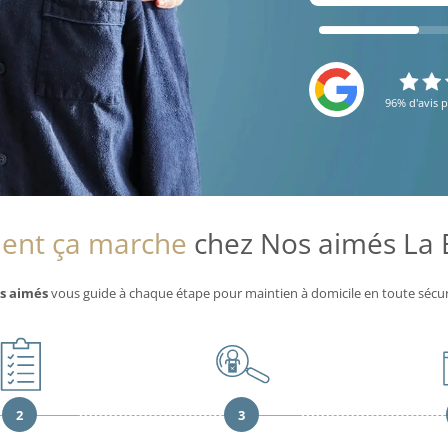
96% d'avis p
nt ça marche
chez Nos aimés La 
s aimés
vous guide à chaque étape pour maintien à domicile en toute sécur
2
3