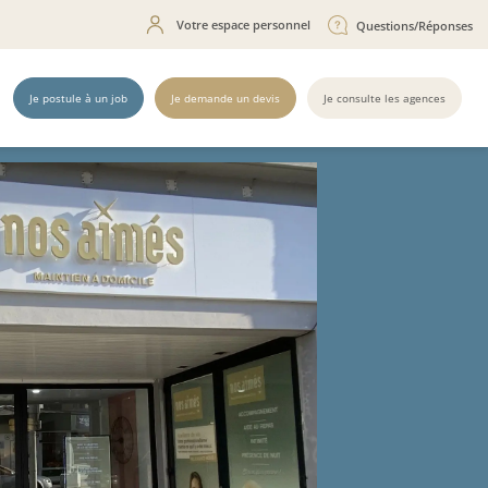
Votre espace personnel
Questions/Réponses
Je postule à un job
Je demande un devis
Je consulte les agences