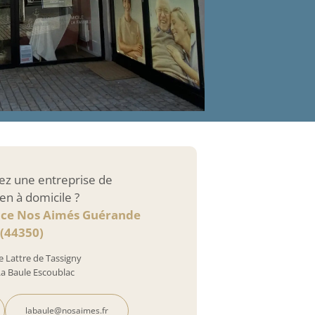
ez une entreprise de
en à domicile ?
nce Nos Aimés Guérande
(44350)
e Lattre de Tassigny
La Baule Escoublac
labaule@nosaimes.fr