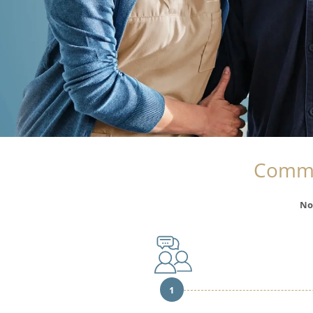
Comme
No
1