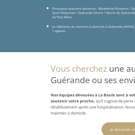
Principaux quartiers desservis : Madeleine-Poissevin / Sai
Zone Villejames / Guérande Centre / Mairie de Guérande /
du Pays Blanc
La référence du maintien à domicile à Guérande (44350) 
1 agence.
Vous cherchez
une aux
Guérande ou ses envi
Nos équipes dévouées à La Baule sont à vot
soutenir votre proche,
qu’il s’agisse de pert
rétablissement après une hospitalisation. Nous
maintien à domicile.
Je demande un