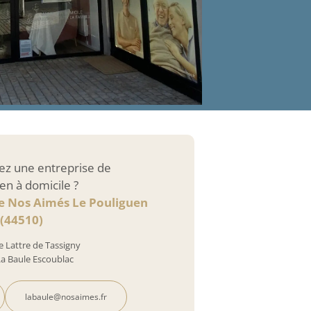
ez une entreprise de
en à domicile ?
ce Nos Aimés Le Pouliguen
(44510)
e Lattre de Tassigny
La Baule Escoublac
labaule@nosaimes.fr