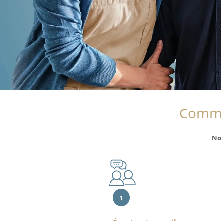
Comme
No
1