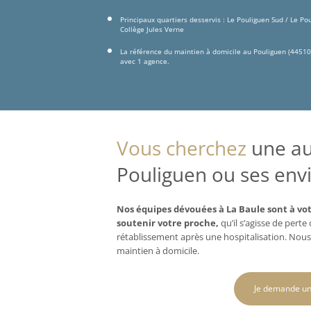
Principaux quartiers desservis : Le Pouliguen Sud / Le Po
Collège Jules Verne
La référence du maintien à domicile au Pouliguen (44510
avec 1 agence.
Vous cherchez
une aux
Pouliguen ou ses envi
Nos équipes dévouées à La Baule sont à vot
soutenir votre proche,
qu’il s’agisse de pert
rétablissement après une hospitalisation. Nous
maintien à domicile.
Je demande un