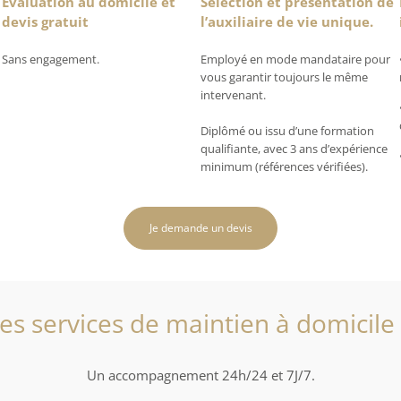
Évaluation au domicile et
Sélection et présentation de
devis gratuit
l’auxiliaire de vie unique.
Sans engagement.
Employé en mode mandataire pour
vous garantir toujours le même
intervenant.
Diplômé ou issu d’une formation
qualifiante, avec 3 ans d’expérience
minimum (références vérifiées).
Je demande un devis
es services de maintien à domicile
Un accompagnement 24h/24 et 7J/7.