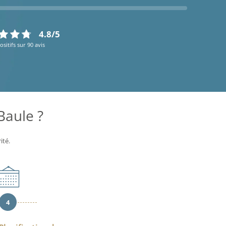
4.8/5
ositifs sur 90 avis
Baule ?
ité.
4