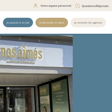
Votre espace personnel
Questions/Réponses
Je postule à un job
Je demande un devis
Je consulte les agences