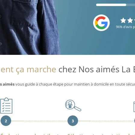
96% d'avis p
nt ça marche
chez Nos aimés La 
s aimés
vous guide à chaque étape pour maintien à domicile en toute sécur
2
3