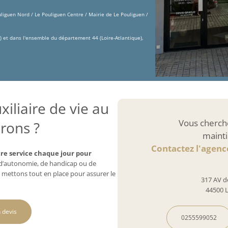
uliguen Nord / Le Pouliguen Centre / Mairie de Le Pouliguen /
) et dans l'ensemble du département 44 (Loire-Atlantique),
iliaire de vie au
Vous cherch
rons ?
mainti
Contactez l'agen
re service chaque jour pour
e d’autonomie, de handicap ou de
 mettons tout en place pour assurer le
317 AV d
44500 
 devis
0255599052