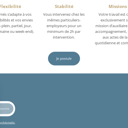
Flexibilité
Stabilité
Missions
més s’adapte à vos
Vous intervenez chez les
Votre travail est 
bilités et vos envies
mêmes particuliers-
exclusivement s
plein, partiel, jour,
employeurs pour un
mission d’auxiliaire 
emaine ou week-end).
minimum de 2h par
accompagnement, 
intervention.
aux actes de la
quotidienne et com
Je postule
onfidentialité.