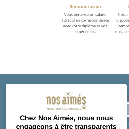
Rémunération
Vous percevez un salaire
Nos ai
attractif en correspondance
disponi
avec votre diplôme et vos
(temps 
expériences.
nuit, s
Restons connectés
En soumettant ce formulaire, je reconnais avoir lu et accepté la
charte de c