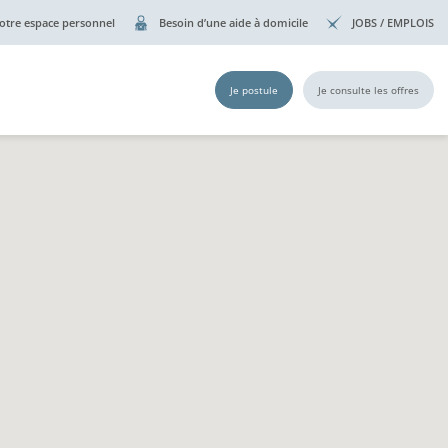
otre espace personnel
Besoin d’une aide à domicile
JOBS / EMPLOIS
Je postule
Je consulte les offres