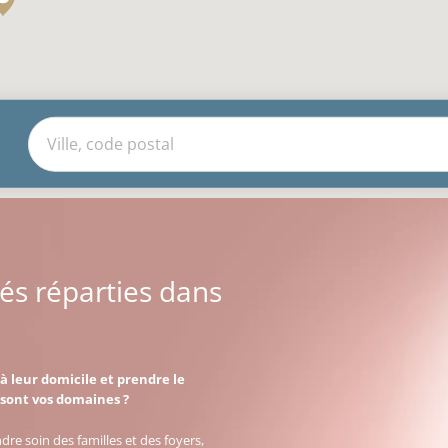
és réparties dans
 leur domicile et prendre le
 sont vos domaines ?
e soin des familles et des foyers,