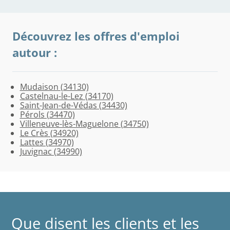
Découvrez les offres d'emploi
autour :
Mudaison (34130)
Castelnau-le-Lez (34170)
Saint-Jean-de-Védas (34430)
Pérols (34470)
Villeneuve-lès-Maguelone (34750)
Le Crès (34920)
Lattes (34970)
Juvignac (34990)
Afficher
plus
d’offres
Que disent les clients et les