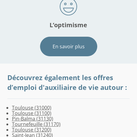
L’optimisme
En savoir plus
Découvrez également les offres
d’emploi d'auxiliaire de vie autour :
Toulouse (31000)
Toulouse
Ramonville-
Nailloux
Saint-
Labège
Beauzelle
Escalquens
Brassac
Saint-
Mazères
Justiniac
Toulouse (31100)
(31500)
Saint-
(31560)
Pierre-
(31670)
(31700)
(31750)
(09000)
Amadou
(09270)
(09700)
Pin-Balma (31130)
Agne
de-
(09100)
Tournefeuille (31170)
(31520)
Lages
Toulouse (31200)
(31570)
Saint-Jean (31240)