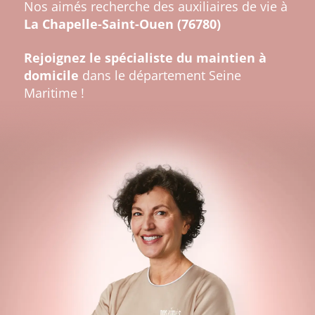
Nos aimés recherche des auxiliaires de vie à
La Chapelle-Saint-Ouen (76780)
Rejoignez le spécialiste du maintien à
domicile
dans le département Seine
Maritime !