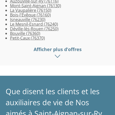
Auzouville-sur-Ry (76116)
Pierre
Andelle
de-
Mont-Saint-Aignan (76130)
(76520)
(76780)
Bondeville
La Vaupalière (76150)
(76960)
Bois-l'Évêque (76160)
Isneauville (76230)
Le Mesnil-Esnard (76240)
Déville-lès-Rouen (76250)
Bouville (76360)
Petit-Caux (76370)
Afficher plus d’offres
Que disent les clients et les
auxiliaires de vie de Nos
aimés à Saint-Aignan-sur-Ry