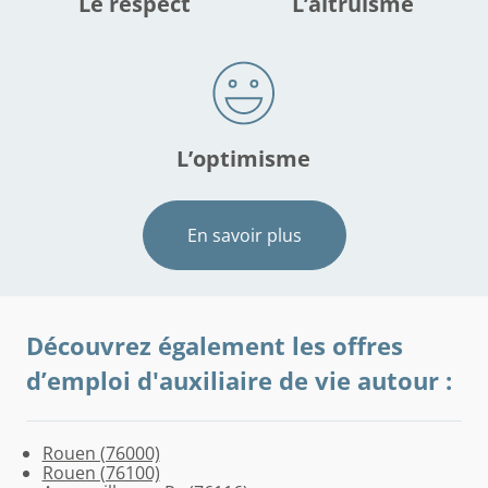
Le respect
L’altruisme
L’optimisme
En savoir plus
Découvrez également les offres
d’emploi d'auxiliaire de vie autour :
Rouen (76000)
Franqueville-
Clères
Anceaumeville
Buchy
Houppeville
Croisy-
Notre-
Rouen (76100)
Saint-
(76690)
(76710)
(76750)
(76770)
sur-
Dame-