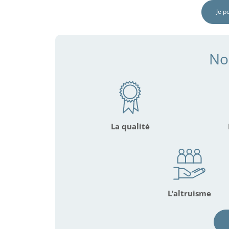
Je p
No
La qualité
L’altruisme