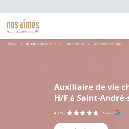
Accueil
Recrutement par ville
Rouen Bihorel
Saint-André-sur-Cailly
Auxiliaire de vie c
H/F à Saint-André-s
4.7/5
50 avis