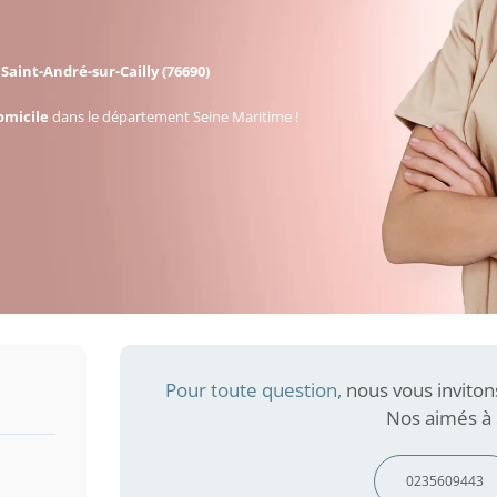
à
Saint-André-sur-Cailly (76690)
omicile
dans le département Seine Maritime !
Pour toute question,
nous vous inviton
Nos aimés à S
0235609443