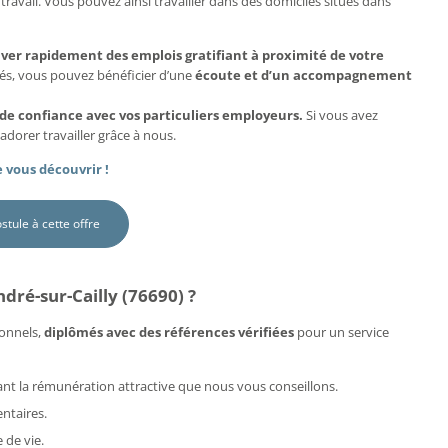
travail. Vous pouvez ainsi travailler dans des domiciles situés dans
uver rapidement des emplois gratifiant à proximité de votre
més, vous pouvez bénéficier d’une
écoute et d’un accompagnement
 de confiance avec vos particuliers employeurs.
Si vous avez
adorer travailler grâce à nous.
 vous découvrir !
ostule à cette offre
ré-sur-Cailly (76690) ?
onnels,
diplômés avec des références vérifiées
pour un service
rdant la rémunération attractive que nous vous conseillons.
ntaires.
 de vie.