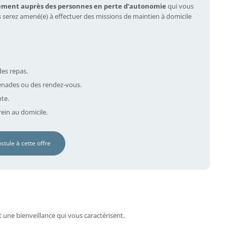
ement auprès des personnes en perte d’autonomie
qui vous
s serez amené(e) à effectuer des missions de maintien à domicile
des repas.
nades ou des rendez-vous.
nte.
ein au domicile.
ostule à cette offre
t une bienveillance qui vous caractérisent.