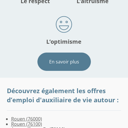
Le respect
L’altruisme
L’optimisme
En savoir plus
Découvrez également les offres
d’emploi d'auxiliaire de vie autour :
Rouen (76000)
Franqueville-
Clères
Anceaumeville
Buchy
Houppeville
Croisy-
Notre-
Rouen (76100)
Saint-
(76690)
(76710)
(76750)
(76770)
sur-
Dame-