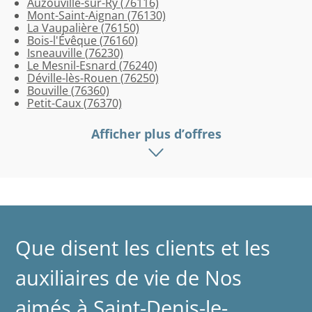
Auzouville-sur-Ry (76116)
Pierre
Andelle
de-
Mont-Saint-Aignan (76130)
(76520)
(76780)
Bondeville
La Vaupalière (76150)
(76960)
Bois-l'Évêque (76160)
Isneauville (76230)
Le Mesnil-Esnard (76240)
Déville-lès-Rouen (76250)
Bouville (76360)
Petit-Caux (76370)
Afficher plus d’offres
Que disent les clients et les
auxiliaires de vie de Nos
aimés à Saint-Denis-le-