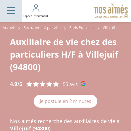
Espace intervenant
Accueil
Recrutement par ville
Paris Poncelet
Villejuif
Auxiliaire de vie chez des
particuliers H/F à Villejuif
(94800)
4.9/5
55 avis
Je postule en 2 minutes
Nos aimés recherche des auxiliaires de vie à
Villejuif (94800)