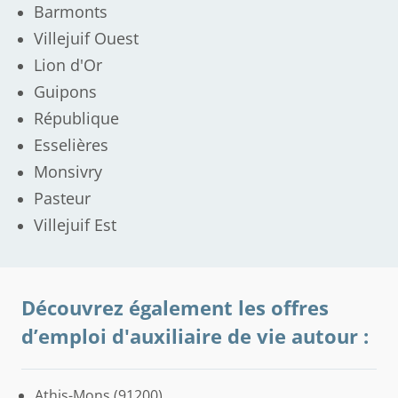
Barmonts
Villejuif Ouest
Lion d'Or
Guipons
République
Esselières
Monsivry
Pasteur
Villejuif Est
Découvrez également les offres
d’emploi d'auxiliaire de vie autour :
Athis-Mons (91200)
Gentilly
Le
Vincennes
Joinville-
Saint-
Maisons-
Saint-