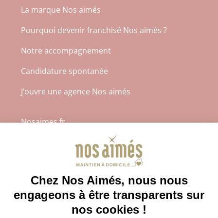
La marque Nos aimés
Pourquoi devenir franchisé Nos aimés ?
Notre accompagnement
Candidature spontanée
J’ouvre une agence Nos aimés
Nosaimes.fr
Mentions légales
Cookies
Protection des données à caractère personnel
CGS