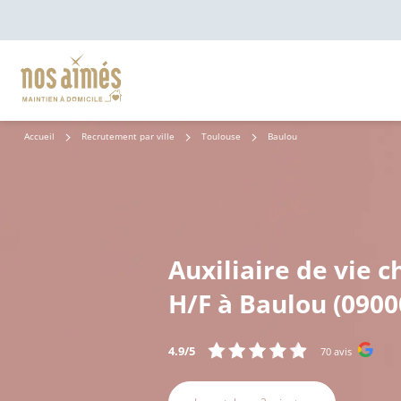
Accueil
Recrutement par ville
Toulouse
Baulou
Auxiliaire de vie c
H/F à Baulou (0900
4.9/5
70 avis