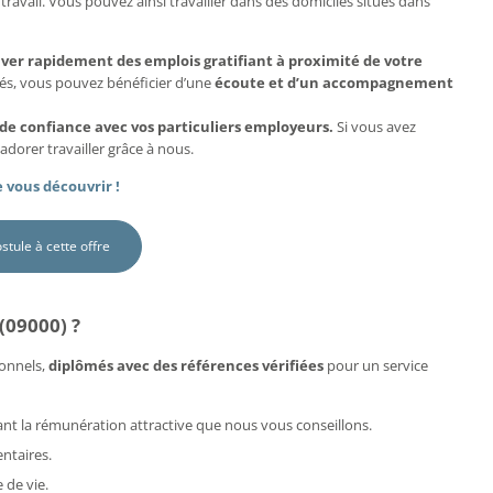
travail. Vous pouvez ainsi travailler dans des domiciles situés dans
uver rapidement des emplois gratifiant à proximité de votre
més, vous pouvez bénéficier d’une
écoute et d’un accompagnement
 de confiance avec vos particuliers employeurs.
Si vous avez
adorer travailler grâce à nous.
 vous découvrir !
ostule à cette offre
(09000) ?
onnels,
diplômés avec des références vérifiées
pour un service
rdant la rémunération attractive que nous vous conseillons.
ntaires.
 de vie.