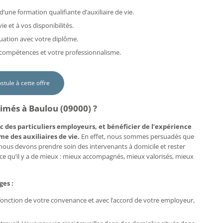
d’une formation qualifiante d’auxiliaire de vie.
e et à vos disponibilités.
uation avec votre diplôme.
s compétences et votre professionnalisme.
ostule à cette offre
aimés à Baulou (09000) ?
c des particuliers employeurs, et bénéficier de l’expérience
me des auxiliaires de vie.
En effet, nous sommes persuadés que
, nous devons prendre soin des intervenants à domicile et rester
e ce qu’il y a de mieux : mieux accompagnés, mieux valorisés, mieux
ges :
n fonction de votre convenance et avec l’accord de votre employeur,