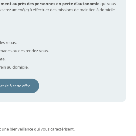
ement auprès des personnes en perte d’autonomie
qui vous
s serez amené(e) à effectuer des missions de maintien à domicile
des repas.
nades ou des rendez-vous.
nte.
ein au domicile.
ostule à cette offre
t une bienveillance qui vous caractérisent.