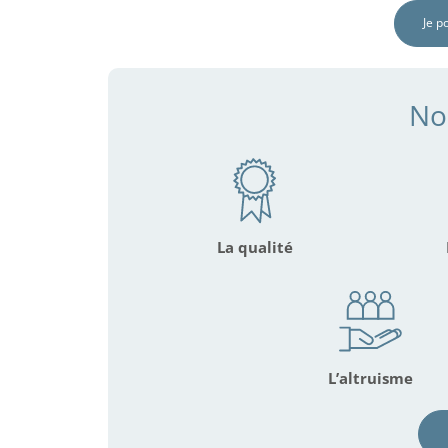
Je p
No
La qualité
L’altruisme