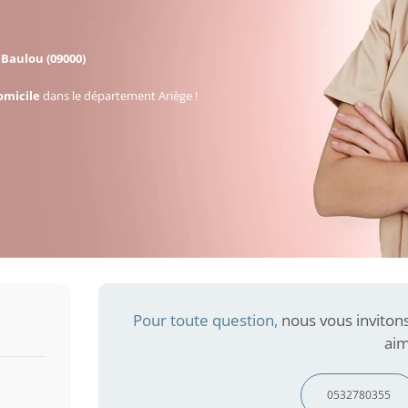
à
Baulou (09000)
omicile
dans le département Ariège !
Pour toute question,
nous vous inviton
aim
0532780355