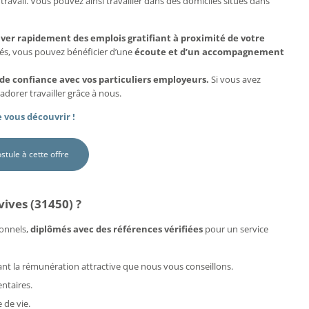
travail. Vous pouvez ainsi travailler dans des domiciles situés dans
uver rapidement des emplois gratifiant à proximité de votre
més, vous pouvez bénéficier d’une
écoute et d’un accompagnement
 de confiance avec vos particuliers employeurs.
Si vous avez
adorer travailler grâce à nous.
 vous découvrir !
ostule à cette offre
ives (31450) ?
onnels,
diplômés avec des références vérifiées
pour un service
rdant la rémunération attractive que nous vous conseillons.
ntaires.
 de vie.