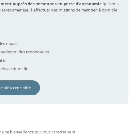
ement auprès des personnes en perte d’autonomie
qui vous
s serez amené(e) à effectuer des missions de maintien à domicile
des repas.
nades ou des rendez-vous.
nte.
ein au domicile.
ostule à cette offre
t une bienveillance qui vous caractérisent.