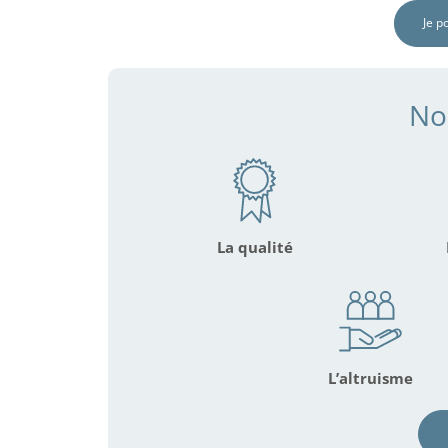
Je p
No
La qualité
L’altruisme