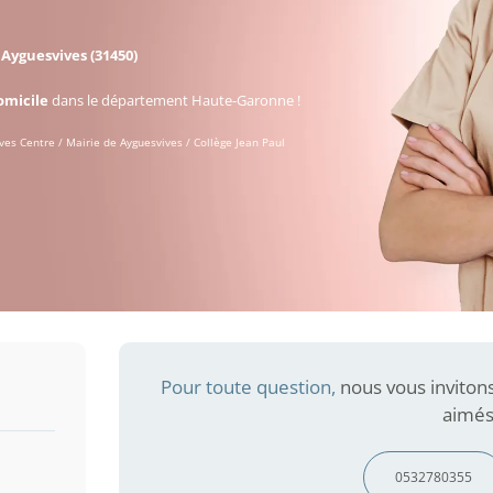
à
Ayguesvives (31450)
omicile
dans le département Haute-Garonne !
ves Centre / Mairie de Ayguesvives / Collège Jean Paul
Pour toute question,
nous vous inviton
aimés
0532780355