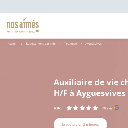
Accueil
Recrutement par ville
Toulouse
Ayguesvives
Auxiliaire de vie c
H/F à Ayguesvives 
4.9/5
70 avis
Je postule en 2 minutes