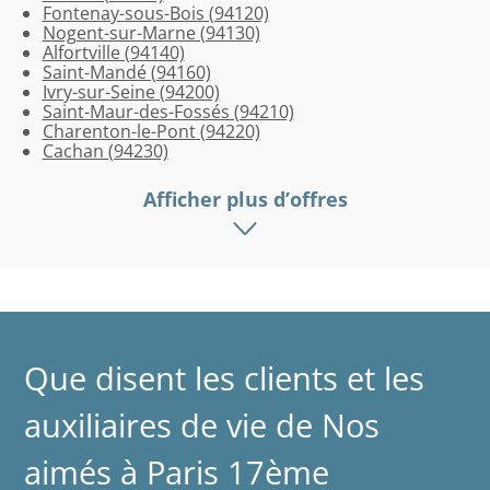
Fontenay-sous-Bois (94120)
(94270)
(94340)
Fossés
Nogent-sur-Marne (94130)
(94100)
Alfortville (94140)
Saint-Mandé (94160)
Ivry-sur-Seine (94200)
Saint-Maur-des-Fossés (94210)
Charenton-le-Pont (94220)
Cachan (94230)
Afficher plus d’offres
Que disent les clients et les
auxiliaires de vie de Nos
aimés à Paris 17ème