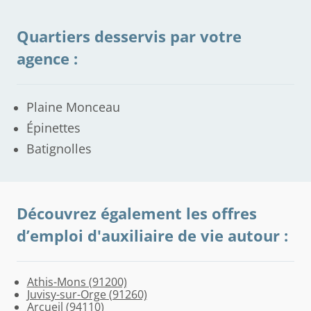
Quartiers desservis par votre
agence :
Plaine Monceau
Épinettes
Batignolles
Découvrez également les offres
d’emploi d'auxiliaire de vie autour :
Athis-Mons (91200)
Gentilly
Le
Vincennes
Joinville-
Saint-
Maisons-
Villejuif
Saint-
Juvisy-sur-Orge (91260)
(94250)
Kremlin-
(94300)
le-
Maurice
Alfort
(94800)
Maur-
Arcueil (94110)
Bicêtre
Pont
(94410)
(94700)
des-