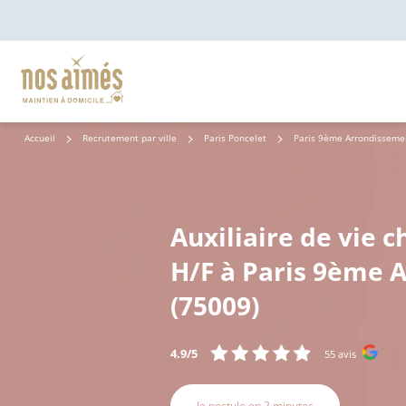
Accueil
Recrutement par ville
Paris Poncelet
Paris 9ème Arrondisseme
Auxiliaire de vie c
H/F à Paris 9ème 
(75009)
4.9/5
55 avis
Je postule en 2 minutes