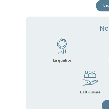
Je p
No
La qualité
L’altruisme