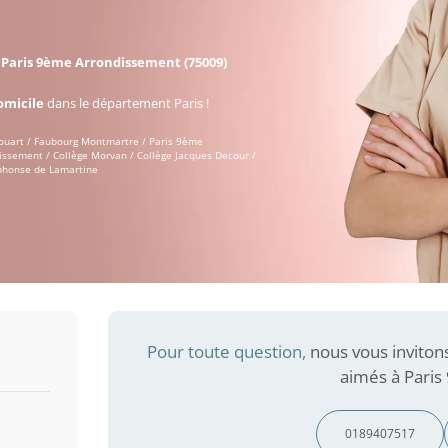
à
Paris 9ème Arrondissement (75009)
omicile
dans le département Paris !
houart / Faubourg Montmartre / Paris 9ème
issement / Collège Morvan / Collège Jacques Decour /
Alphonse de Lamartine
Pour toute question,
nous vous inviton
aimés à Paris
0189407517