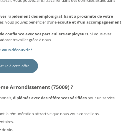
travail. Vous pouvez ainsi travailler dans des domiciles situés dans
uver rapidement des emplois gratifiant à proximité de votre
més, vous pouvez bénéficier d’une
écoute et d’un accompagnement
 de confiance avec vos particuliers employeurs.
Si vous avez
adorer travailler grâce à nous.
 vous découvrir !
ostule à cette offre
ème Arrondissement (75009) ?
onnels,
diplômés avec des références vérifiées
pour un service
rdant la rémunération attractive que nous vous conseillons.
ntaires.
 de vie.