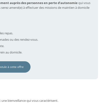
ement auprès des personnes en perte d’autonomie
qui vous
s serez amené(e) à effectuer des missions de maintien à domicile
des repas.
nades ou des rendez-vous.
nte.
ein au domicile.
ostule à cette offre
t une bienveillance qui vous caractérisent.