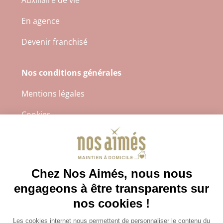
Auxiliaire de vie
En agence
Devenir franchisé
Nos conditions générales
Mentions légales
Cookies
Protection des données à caractère personnel
CGS
4.8/5
Sur 2232 avis récoltés.
Avis certifiés authentiques