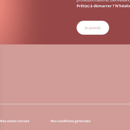
Prêt(e) à démarrer ? N’hésit
Je postule
Nos aimés recrute
Nos conditions générales