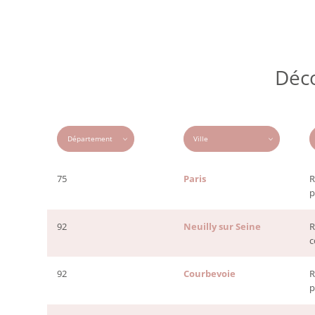
Déc
75
Paris
R
p
92
Neuilly sur Seine
R
c
92
Courbevoie
R
p