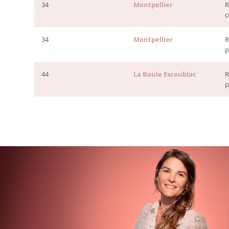
34
Montpellier
R
c
34
Montpellier
R
p
44
La Baule Escoublac
R
p
Afficher
plus
d’offres