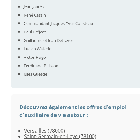
Jean Jaurès
René Cassin
Commandant Jacques-Yves Cousteau
Paul Bréjeat
Guillaume et Jean Detraves
Lucien Waterlot
Victor Hugo
Ferdinand Buisson
Jules Guesde
Découvrez également les offres d’emploi
d'auxiliaire de vie autour :
Versailles (78000)
Poissy
Montesson
Bougival
Chatou
Carrières-
Louveciennes
Verneuil-
Sartrouville
Triel-
Vernouillet
Le
Le
Orgeval
Médan
Conflans-
Mareil-
Saint-
Bailly
Carrières-
Toussus-
Mareil-
Montigny-
Trappes
Guyancourt
Maurepas
Jouy-
Plaisir
Bois-
Buc
Chanteloup-
Aulnay-
Saint-Germain-en-Laye (78100)
(78300)
(78360)
(78380)
(78400)
sur-
(78430)
sur-
(78500)
sur-
(78540)
Port-
Mesnil-
(78630)
(78670)
Sainte-
Marly
Nom-
(78870)
sous-
le-
sur-
le-
(78190)
(78280)
(78310)
en-
(78370)
d'Arcy
(78530)
les-
sur-