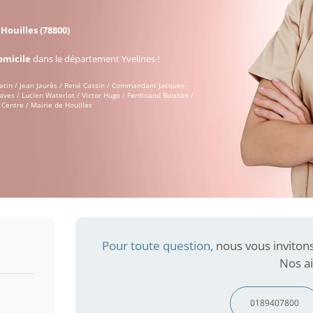
à
Houilles (78800)
omicile
dans le département Yvelines !
Matin / Jean Jaurès / René Cassin / Commandant Jacques-
aves / Lucien Waterlot / Victor Hugo / Ferdinand Buisson /
 Centre / Mairie de Houilles
Pour toute question,
nous vous inviton
Nos ai
0189407800