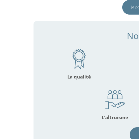
Je p
No
La qualité
L’altruisme