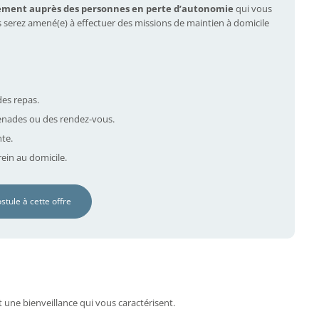
ement auprès des personnes en perte d’autonomie
qui vous
s serez amené(e) à effectuer des missions de maintien à domicile
des repas.
nades ou des rendez-vous.
nte.
ein au domicile.
ostule à cette offre
t une bienveillance qui vous caractérisent.