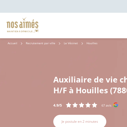
Accueil
Recrutement par ville
Le Vésinet
Houilles
Auxiliaire de vie c
H/F à Houilles (788
4.9/5
67 avis
Je postule en 2 minutes