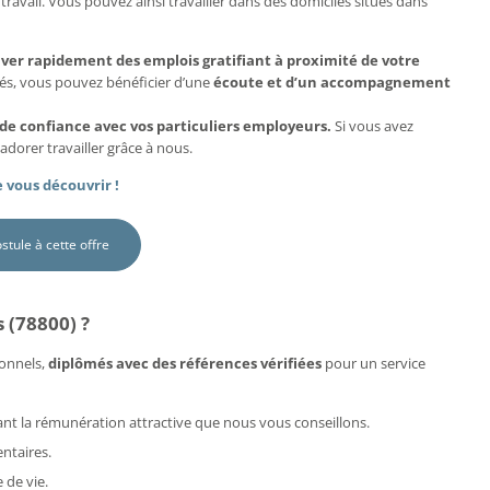
travail. Vous pouvez ainsi travailler dans des domiciles situés dans
uver rapidement des emplois gratifiant à proximité de votre
més, vous pouvez bénéficier d’une
écoute et d’un accompagnement
 de confiance avec vos particuliers employeurs.
Si vous avez
adorer travailler grâce à nous.
 vous découvrir !
ostule à cette offre
 (78800) ?
onnels,
diplômés avec des références vérifiées
pour un service
rdant la rémunération attractive que nous vous conseillons.
ntaires.
 de vie.