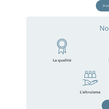
Je p
No
La qualité
L’altruisme