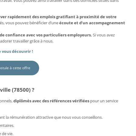
travail. Vous pouvez ainsi travailler dans des domiciles situés dans
uver rapidement des emplois gratifiant à proximité de votre
més, vous pouvez bénéficier d’une
écoute et d’un accompagnement
 de confiance avec vos particuliers employeurs.
Si vous avez
adorer travailler grâce à nous.
 vous découvrir !
ostule à cette offre
ille (78500) ?
onnels,
diplômés avec des références vérifiées
pour un service
rdant la rémunération attractive que nous vous conseillons.
ntaires.
 de vie.