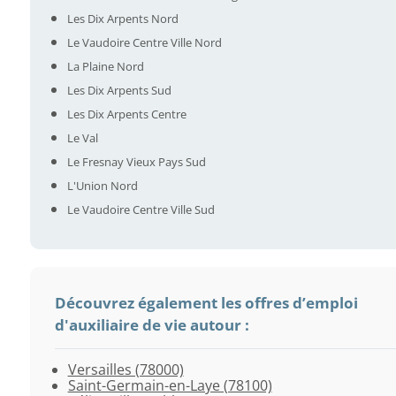
Les Dix Arpents Nord
Le Vaudoire Centre Ville Nord
La Plaine Nord
Les Dix Arpents Sud
Les Dix Arpents Centre
Le Val
Le Fresnay Vieux Pays Sud
L'Union Nord
Le Vaudoire Centre Ville Sud
Découvrez également les offres d’emploi
d'auxiliaire de vie autour :
Versailles (78000)
Poissy
Montesson
Bougival
Chatou
Carrières-
Louveciennes
Verneuil-
Triel-
Vernouillet
Le
Le
Orgeval
Médan
Conflans-
Mareil-
Houilles
Saint-
Bailly
Carrières-
Toussus-
Mareil-
Montigny-
Trappes
Guyancourt
Maurepas
Jouy-
Plaisir
Bois-
Buc
Chanteloup-
Aulnay-
Saint-Germain-en-Laye (78100)
(78300)
(78360)
(78380)
(78400)
sur-
(78430)
sur-
sur-
(78540)
Port-
Mesnil-
(78630)
(78670)
Sainte-
Marly
(78800)
Nom-
(78870)
sous-
le-
sur-
le-
(78190)
(78280)
(78310)
en-
(78370)
d'Arcy
(78530)
les-
sur-