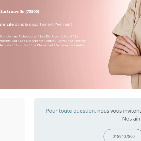
à
Sartrouville (78500)
omicile
dans le département Yvelines !
 Blanche-Les Richebourgs / Les Dix Arpents Nord / Le
Arpents Sud / Les Dix Arpents Centre / Le Val / Le Fresnay
e Sud / L'Union Sud / La Plaine Sud / Sartrouville Centre /
Pour toute question,
nous vous inviton
Nos aimé
0189407800