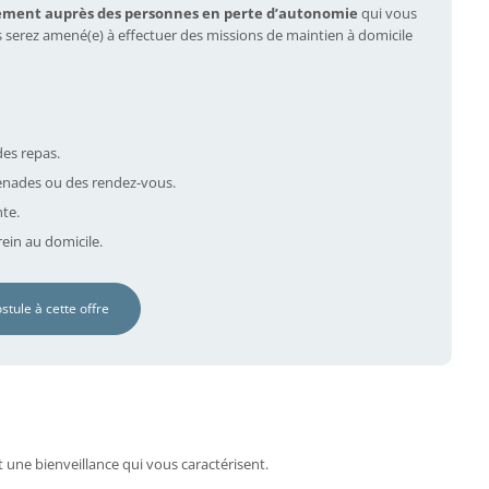
ement auprès des personnes en perte d’autonomie
qui vous
s serez amené(e) à effectuer des missions de maintien à domicile
des repas.
nades ou des rendez-vous.
nte.
ein au domicile.
ostule à cette offre
t une bienveillance qui vous caractérisent.