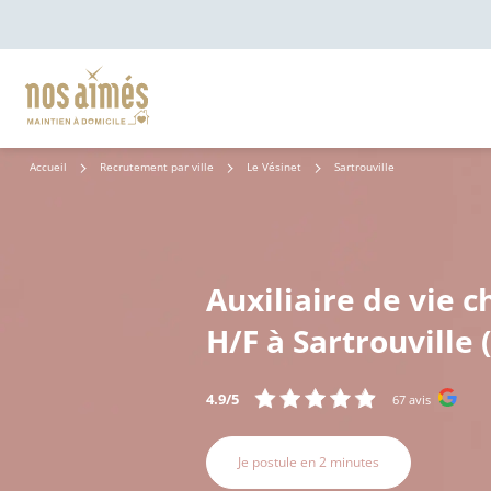
Accueil
Recrutement par ville
Le Vésinet
Sartrouville
Auxiliaire de vie c
H/F à Sartrouville 
4.9/5
67 avis
Je postule en 2 minutes