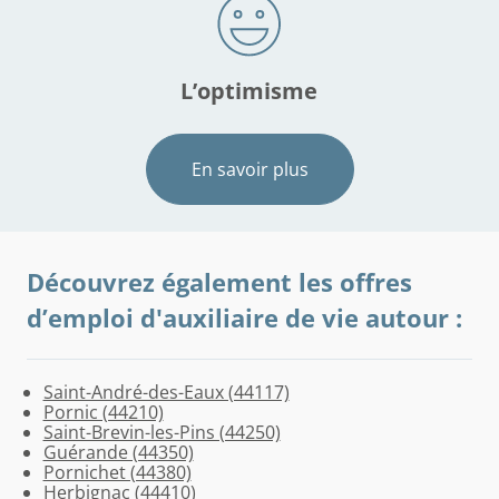
L’optimisme
En savoir plus
Découvrez également les offres
d’emploi d'auxiliaire de vie autour :
Saint-André-des-Eaux (44117)
Saint-
Trignac
Saint-
Saint-
Saint-
Batz-
La
Préfailles
Missillac
Théhillac
Pénestin
Sainte-
Corsept
Pornic (44210)
Malo-
(44570)
Nazaire
Joachim
Michel-
sur-
Bernerie-
(44770)
(44780)
(56130)
(56760)
Reine-
(44560)
Saint-Brevin-les-Pins (44250)
de-
(44600)
(44720)
Chef-
Mer
en-
de-
Guérande (44350)
Guersac
Chef
(44740)
Retz
Bretagne
Pornichet (44380)
(44550)
(44730)
(44760)
(44160)
Herbignac (44410)