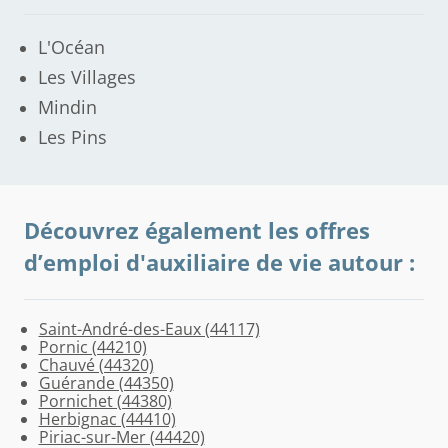
L'Océan
Les Villages
Mindin
Les Pins
Découvrez également les offres
d’emploi d'auxiliaire de vie autour :
Saint-André-des-Eaux (44117)
Saint-
Trignac
Saint-
Saint-
Saint-
Batz-
La
Préfailles
Missillac
Théhillac
Pénestin
Sainte-
Corsept
Pornic (44210)
Malo-
(44570)
Nazaire
Joachim
Michel-
sur-
Bernerie-
(44770)
(44780)
(56130)
(56760)
Reine-
(44560)
Chauvé (44320)
de-
(44600)
(44720)
Chef-
Mer
en-
de-
Guérande (44350)
Guersac
Chef
(44740)
Retz
Bretagne
Pornichet (44380)
(44550)
(44730)
(44760)
(44160)
Herbignac (44410)
Piriac-sur-Mer (44420)