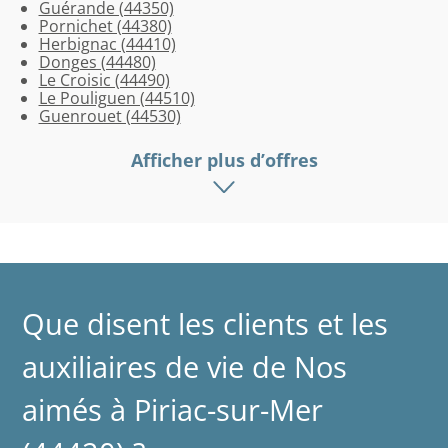
Guérande (44350)
(44550)
(44730)
(44760)
(44160)
Pornichet (44380)
Herbignac (44410)
Donges (44480)
Le Croisic (44490)
Le Pouliguen (44510)
Guenrouet (44530)
Afficher plus d’offres
Que disent les clients et les
auxiliaires de vie de Nos
aimés à Piriac-sur-Mer