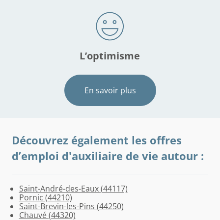
L’optimisme
En savoir plus
Découvrez également les offres
d’emploi d'auxiliaire de vie autour :
Saint-André-des-Eaux (44117)
Saint-
Trignac
Saint-
Saint-
Saint-
Batz-
La
Préfailles
Missillac
Théhillac
Pénestin
Sainte-
Corsept
Pornic (44210)
Malo-
(44570)
Nazaire
Joachim
Michel-
sur-
Bernerie-
(44770)
(44780)
(56130)
(56760)
Reine-
(44560)
Saint-Brevin-les-Pins (44250)
de-
(44600)
(44720)
Chef-
Mer
en-
de-
Chauvé (44320)
Guersac
Chef
(44740)
Retz
Bretagne