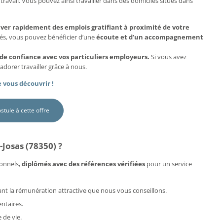
travail. Vous pouvez ainsi travailler dans des domiciles situés dans
uver rapidement des emplois gratifiant à proximité de votre
més, vous pouvez bénéficier d’une
écoute et d’un accompagnement
 de confiance avec vos particuliers employeurs.
Si vous avez
adorer travailler grâce à nous.
 vous découvrir !
ostule à cette offre
Josas (78350) ?
onnels,
diplômés avec des références vérifiées
pour un service
rdant la rémunération attractive que nous vous conseillons.
ntaires.
 de vie.