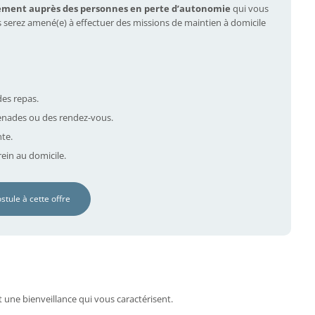
ement auprès des personnes en perte d’autonomie
qui vous
s serez amené(e) à effectuer des missions de maintien à domicile
des repas.
nades ou des rendez-vous.
nte.
ein au domicile.
ostule à cette offre
t une bienveillance qui vous caractérisent.