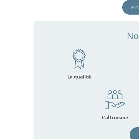
Je p
No
La qualité
L’altruisme