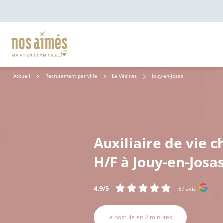
Accueil
Recrutement par ville
Le Vésinet
Jouy-en-Josas
Auxiliaire de vie c
H/F à Jouy-en-Josas
4.9/5
67 avis
Je postule en 2 minutes