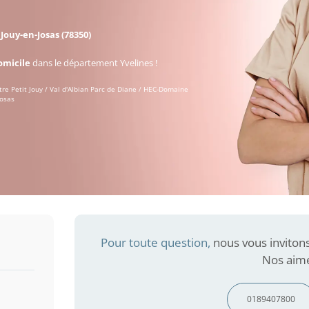
à
Jouy-en-Josas (78350)
omicile
dans le département Yvelines !
tre Petit Jouy / Val d'Albian Parc de Diane / HEC-Domaine
Josas
Pour toute question,
nous vous inviton
Nos aimé
0189407800