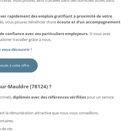
travail. Vous pouvez ainsi travailler dans des domiciles situés dans
uver rapidement des emplois gratifiant à proximité de votre
més, vous pouvez bénéficier d’une
écoute et d’un accompagnement
 de confiance avec vos particuliers employeurs.
Si vous avez
adorer travailler grâce à nous.
 vous découvrir !
ostule à cette offre
ur-Mauldre (78124) ?
onnels,
diplômés avec des références vérifiées
pour un service
rdant la rémunération attractive que nous vous conseillons.
ntaires.
 de vie.