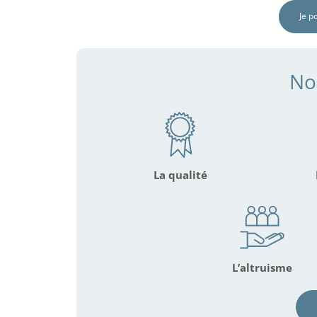
Je p
No
La qualité
L’altruisme