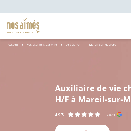
Accueil
Recrutement par ville
Le Vésinet
Mareil-sur-Mauldre
Auxiliaire de vie c
H/F à Mareil-sur-M
4.9/5
67 avis