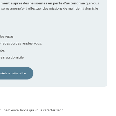
ement auprès des personnes en perte d’autonomie
qui vous
s serez amené(e) à effectuer des missions de maintien à domicile
des repas.
nades ou des rendez-vous.
nte.
ein au domicile.
ostule à cette offre
t une bienveillance qui vous caractérisent.